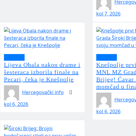
Hercegov
kol 7, 2026
Aktualno
Aktualno
Lijeva Obala nakon drame i
Knešpolje prvi
šesteraca izborila finale na
MNL MZ Grada
Pecari, čeka je Knešpolje
Brijeg! Ćavar
momčad u fina
Hercegovački info
Hercegov
kol 6, 2026
kol 6, 2026