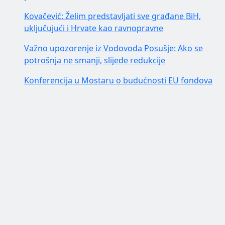
Kovačević: Želim predstavljati sve građane BiH,
uključujući i Hrvate kao ravnopravne
Važno upozorenje iz Vodovoda Posušje: Ako se
potrošnja ne smanji, slijede redukcije
Konferencija u Mostaru o budućnosti EU fondova