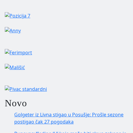
Novo
Golgeter iz Livna stigao u Posušje: Prošle sezone
postigao čak 27 pogodaka