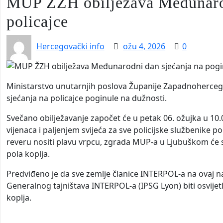
MUP ŽZH obilježava Međunarod
policajce
Hercegovački info
ožu 4, 2026
0
Ministarstvo unutarnjih poslova Županije Zapadnohercego
sjećanja na policajce poginule na dužnosti.
Svečano obilježavanje započet će u petak 06. ožujka u 10
vijenaca i paljenjem svijeća za sve policijske službenike p
reveru nositi plavu vrpcu, zgrada MUP-a u Ljubuškom će se
pola koplja.
Predviđeno je da sve zemlje članice INTERPOL-a na ovaj nač
Generalnog tajništava INTERPOL-a (IPSG Lyon) biti osvijet
koplja.