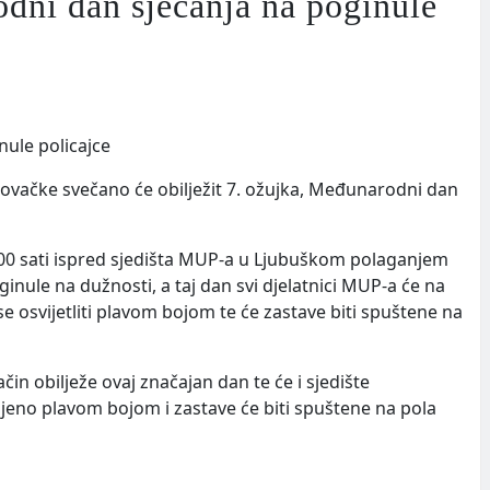
ni dan sjećanja na poginule
vačke svečano će obilježit 7. ožujka, Međunarodni dan
.00 sati ispred sjedišta MUP-a u Ljubuškom polaganjem
oginule na dužnosti, a taj dan svi djelatnici MUP-a će na
 osvijetliti plavom bojom te će zastave biti spuštene na
in obilježe ovaj značajan dan te će i sjedište
ljeno plavom bojom i zastave će biti spuštene na pola