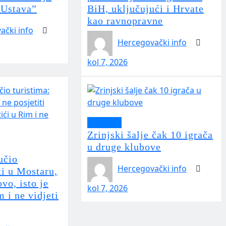
 Ustava”
BiH, uključujući i Hrvate
kao ravnopravne
ački info
Hercegovački info
kol 7, 2026
Aktualno
Zrinjski šalje čak 10 igrača
u druge klubove
učio
Hercegovački info
ti u Mostaru,
ovo, isto je
kol 7, 2026
m i ne vidjeti