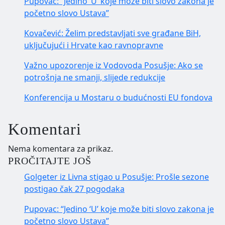
Pupovac: “Jedino ‘U’ koje može biti slovo zakona je
početno slovo Ustava”
Kovačević: Želim predstavljati sve građane BiH,
uključujući i Hrvate kao ravnopravne
Važno upozorenje iz Vodovoda Posušje: Ako se
potrošnja ne smanji, slijede redukcije
Konferencija u Mostaru o budućnosti EU fondova
Komentari
Nema komentara za prikaz.
PROČITAJTE JOŠ
Golgeter iz Livna stigao u Posušje: Prošle sezone
postigao čak 27 pogodaka
Pupovac: “Jedino ‘U’ koje može biti slovo zakona je
početno slovo Ustava”