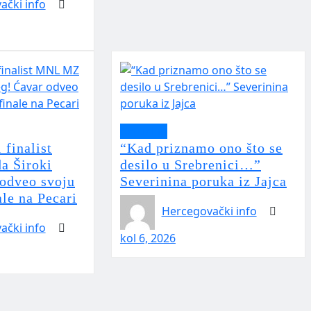
ački info
Aktualno
 finalist
“Kad priznamo ono što se
 Široki
desilo u Srebrenici…”
 odveo svoju
Severinina poruka iz Jajca
le na Pecari
Hercegovački info
ački info
kol 6, 2026