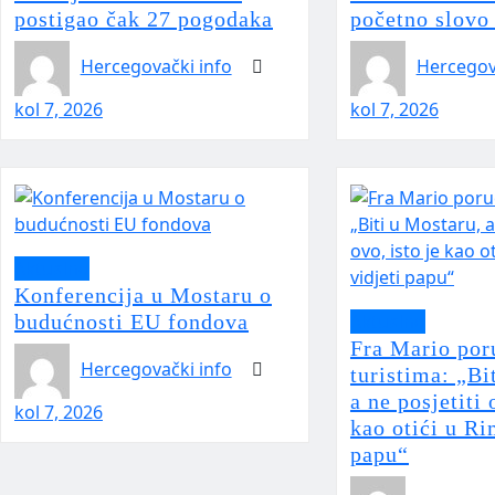
postigao čak 27 pogodaka
početno slovo
Hercegovački info
Hercegov
kol 7, 2026
kol 7, 2026
Aktualno
Konferencija u Mostaru o
budućnosti EU fondova
Aktualno
Fra Mario por
Hercegovački info
turistima: „Bi
a ne posjetiti 
kol 7, 2026
kao otići u Ri
papu“