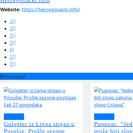
Hercegovački info
Website:
https://hercegovacki.info/
Povezano
Aktualno
Aktualno
Golgeter iz Livna stigao u
Pupovac: “Jed
Posušje: Prošle sezone
može biti slov