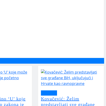
Aktualno
ino ‘U’ koje
Kovačević: Želim
o zakona je
predstavljati sve građane