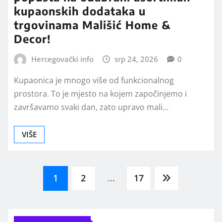
kupaonskih dodataka u
trgovinama Mališić Home &
Decor!
Hercegovački info
srp 24, 2026
0
Kupaonica je mnogo više od funkcionalnog
prostora. To je mjesto na kojem započinjemo i
završavamo svaki dan, zato upravo mali…
VIŠE
Brojevi
1
2
…
17
stranica