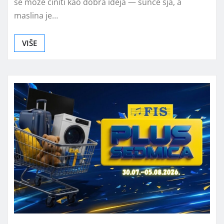
se može činiti kao dobra ideja — sunce sja, a
maslina je…
VIŠE