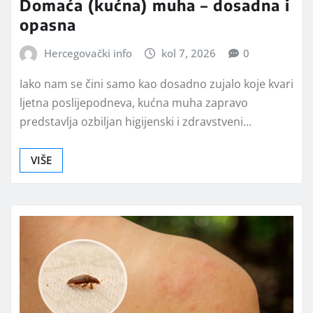
Domaća (kućna) muha – dosadna i
opasna
Hercegovački info
kol 7, 2026
0
Iako nam se čini samo kao dosadno zujalo koje kvari
ljetna poslijepodneva, kućna muha zapravo
predstavlja ozbiljan higijenski i zdravstveni…
VIŠE