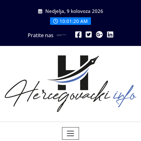
Skip
Nedjelja, 9 kolovoza 2026
to
content
10:01:22 AM
Pratite nas