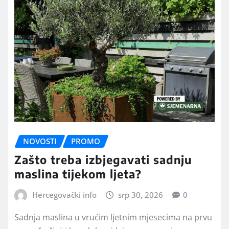
NOVOSTI
PROMO
Zašto treba izbjegavati sadnju
maslina tijekom ljeta?
Hercegovački info
srp 30, 2026
0
Sadnja maslina u vrućim ljetnim mjesecima na prvu