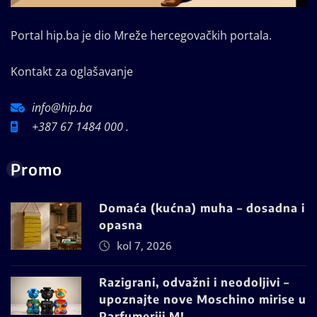
Portal hip.ba je dio Mreže hercegovačkih portala.
Kontakt za oglašavanje
info@hip.ba
+387 67 1484 000 .
Promo
Domaća (kućna) muha – dosadna i
opasna
kol 7, 2026
Razigrani, odvažni i neodoljivi –
upoznajte nove Moschino mirise u
Parfumeriji M!