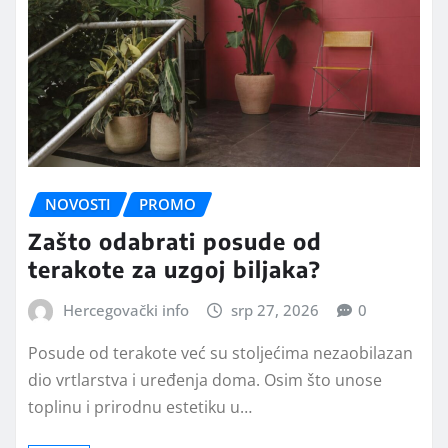
NOVOSTI
PROMO
Zašto odabrati posude od
terakote za uzgoj biljaka?
Hercegovački info
srp 27, 2026
0
Posude od terakote već su stoljećima nezaobilazan
dio vrtlarstva i uređenja doma. Osim što unose
toplinu i prirodnu estetiku u…