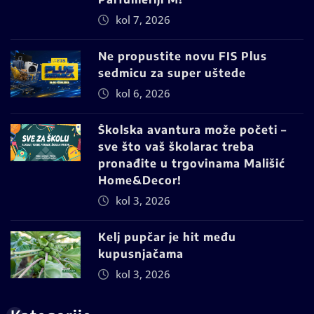
kol 7, 2026
Ne propustite novu FIS Plus
sedmicu za super uštede
kol 6, 2026
Školska avantura može početi –
sve što vaš školarac treba
pronađite u trgovinama Mališić
Home&Decor!
kol 3, 2026
Kelj pupčar je hit među
kupusnjačama
kol 3, 2026