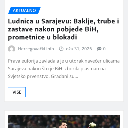
AKTUALNO
Ludnica u Sarajevu: Baklje, trube i
zastave nakon pobjede BiH,
prometnice u blokadi
Hercegovački info
ožu 31, 2026
0
Prava euforija zavladala je u utorak navečer ulicama
Sarajeva nakon što je BiH izborila plasman na
Svjetsko prvenstvo. Građani su…
VIŠE