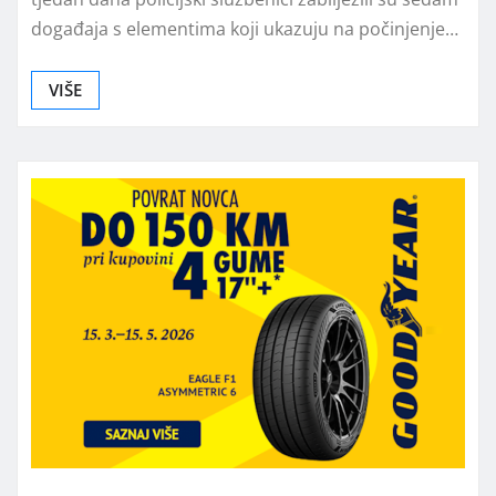
događaja s elementima koji ukazuju na počinjenje…
VIŠE