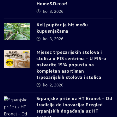
Home&Decor!
kol 3, 2026
Kelj pupčar je hit među
kupusnjačama
kol 3, 2026
Mjesec trpezarijskih stolova i
stolica u FIS centrima – U FIS-u
ostvarite 15% popusta na
kompletan asortiman
trpezarijskih stolova i stolica
kol 2, 2026
Srpanjske priče uz HT Eronet – Od
tradicije do inovacija: Pregled
srpanjskih događanja uz HT