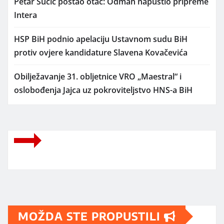
Petar Sučić postao otac: Odmah napustio pripreme
Intera
HSP BiH podnio apelaciju Ustavnom sudu BiH
protiv ovjere kandidature Slavena Kovačevića
Obilježavanje 31. obljetnice VRO „Maestral“ i
oslobođenja Jajca uz pokroviteljstvo HNS-a BiH
MOŽDA STE PROPUSTILI