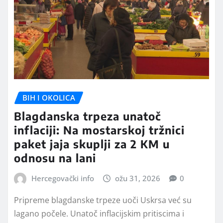
BIH I OKOLICA
Blagdanska trpeza unatoč
inflaciji: Na mostarskoj tržnici
paket jaja skuplji za 2 KM u
odnosu na lani
Hercegovački info
ožu 31, 2026
0
Pripreme blagdanske trpeze uoči Uskrsa već su
lagano počele. Unatoč inflacijskim pritiscima i