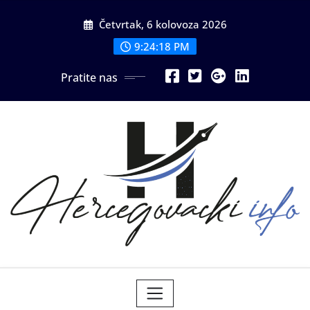
Skip
Četvrtak, 6 kolovoza 2026
to
content
9:24:20 PM
Pratite nas