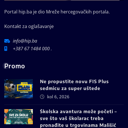
Portal hip.ba je dio Mreže hercegovačkih portala.
Kontakt za oglašavanje
info@hip.ba
+387 67 1484 000 .
Promo
Ne propustite novu FIS Plus
sedmicu za super uštede
kol 6, 2026
Školska avantura može početi –
sve što vaš školarac treba
pronađite u trgovinama Mališić