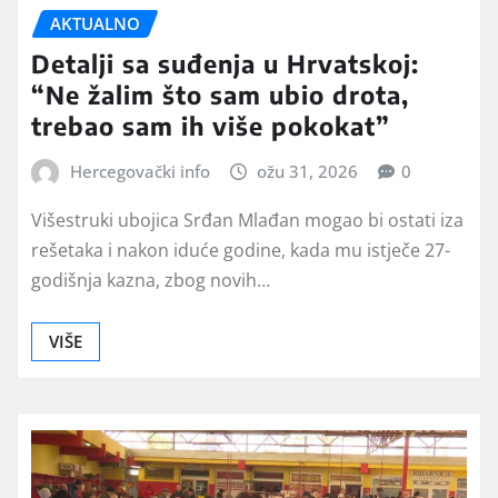
AKTUALNO
Detalji sa suđenja u Hrvatskoj:
“Ne žalim što sam ubio drota,
trebao sam ih više pokokat”
Hercegovački info
ožu 31, 2026
0
Višestruki ubojica Srđan Mlađan mogao bi ostati iza
rešetaka i nakon iduće godine, kada mu istječe 27-
godišnja kazna, zbog novih…
VIŠE