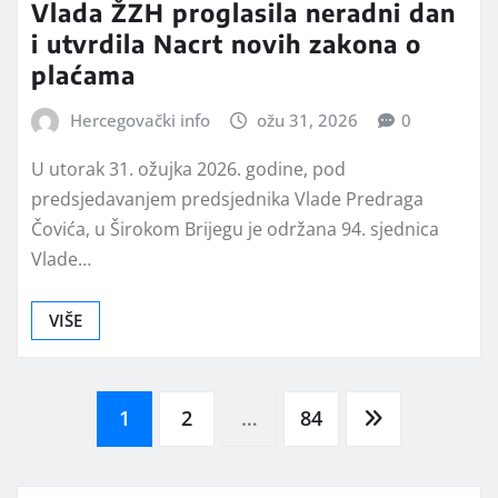
Vlada ŽZH proglasila neradni dan
i utvrdila Nacrt novih zakona o
plaćama
Hercegovački info
ožu 31, 2026
0
U utorak 31. ožujka 2026. godine, pod
predsjedavanjem predsjednika Vlade Predraga
Čovića, u Širokom Brijegu je održana 94. sjednica
Vlade…
VIŠE
Brojevi
1
2
…
84
stranica