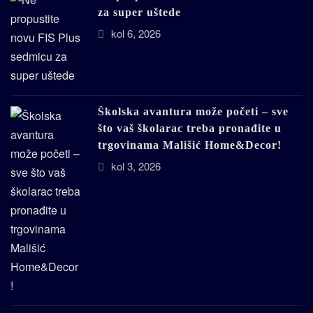
za super uštede
kol 6, 2026
Školska avantura može početi – sve
što vaš školarac treba pronađite u
trgovinama Mališić Home&Decor!
kol 3, 2026