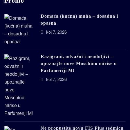
Promo
Domaća (kućna) muha – dosadna i
opasna
kol 7, 2026
Razigrani, odvažni i neodoljivi –
upoznajte nove Moschino mirise u
Parfumeriji M!
kol 7, 2026
Ne propustite novu FIS Plus sedmicu