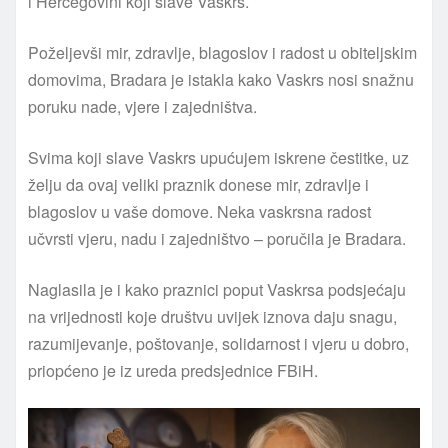
i Hercegovini koji slave Vaskrs.
Poželjevši mir, zdravlje, blagoslov i radost u obiteljskim
domovima, Bradara je istakla kako Vaskrs nosi snažnu
poruku nade, vjere i zajedništva.
Svima koji slave Vaskrs upućujem iskrene čestitke, uz
želju da ovaj veliki praznik donese mir, zdravlje i
blagoslov u vaše domove. Neka vaskrsna radost
učvrsti vjeru, nadu i zajedništvo – poručila je Bradara.
Naglasila je i kako praznici poput Vaskrsa podsjećaju
na vrijednosti koje društvu uvijek iznova daju snagu,
razumijevanje, poštovanje, solidarnost i vjeru u dobro,
priopćeno je iz ureda predsjednice FBiH.