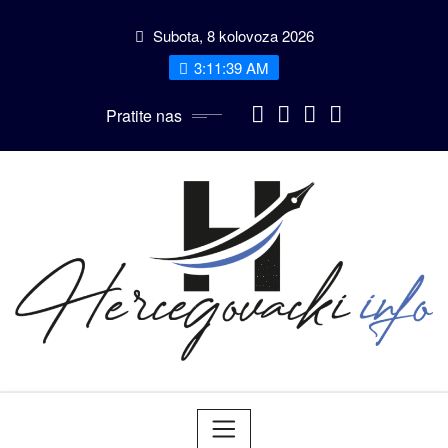
Skip
Subota, 8 kolovoza 2026
to
content
3:11:40 AM
Pratite nas