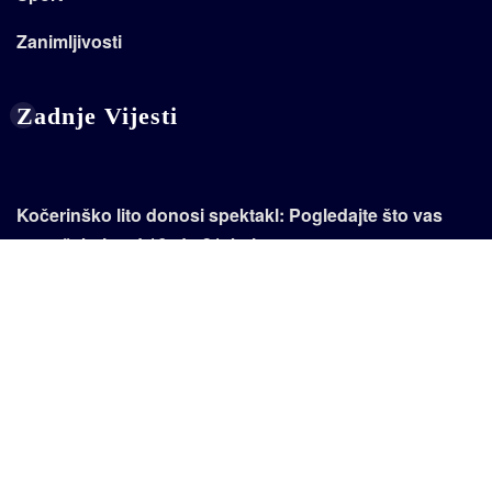
Zanimljivosti
Zadnje Vijesti
Kočerinško lito donosi spektakl: Pogledajte što vas
sve očekuje od 16. do 31. kolovoza
Posušje spremno za prvenstvo! Plavo-bijeli slavili u
posljednjoj provjeri
Gdje završava sloboda govora, a počinje nasilje?
Posušje savladalo Tomislav u posljednjoj provjeri uoči
početka prvenstva!