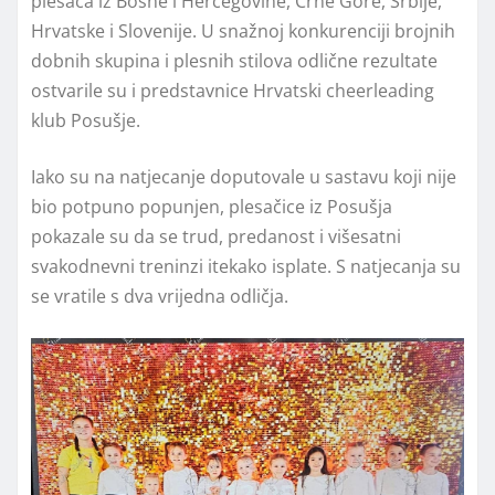
plesača iz Bosne i Hercegovine, Crne Gore, Srbije,
Hrvatske i Slovenije. U snažnoj konkurenciji brojnih
dobnih skupina i plesnih stilova odlične rezultate
ostvarile su i predstavnice Hrvatski cheerleading
klub Posušje.
Iako su na natjecanje doputovale u sastavu koji nije
bio potpuno popunjen, plesačice iz Posušja
pokazale su da se trud, predanost i višesatni
svakodnevni treninzi itekako isplate. S natjecanja su
se vratile s dva vrijedna odličja.