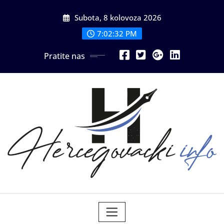
Skip
Subota, 8 kolovoza 2026
to
content
7:02:34 PM
Pratite nas