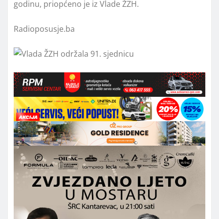
godinu, priopćeno je iz Vlade ŽZH.
Radioposusje.ba