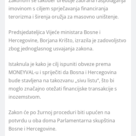
Zakonom se također uređuje zabrana raspolaganja
imovinom s ciljem sprječavanja financiranja
terorizma i širenja oružja za masovno uništenje.
Predsjedateljica
Vijeće ministara Bosne i
Hercegovine
,
Borjana Krišto
, izrazila je zadovoljstvo
zbog jednoglasnog usvajanja zakona.
Istaknula je kako je cilj ispuniti obveze prema
MONEYVAL-u i spriječiti da Bosna i Hercegovina
bude stavljena na takozvanu „sivu listu“, što bi
moglo značajno otežati financijske transakcije s
inozemstvom.
Zakon će po žurnoj proceduri biti upućen na
potvrdu u oba doma
Parlamentarna skupština
Bosne i Hercegovine
.