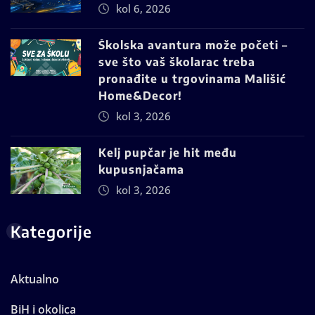
kol 6, 2026
Školska avantura može početi –
sve što vaš školarac treba
pronađite u trgovinama Mališić
Home&Decor!
kol 3, 2026
Kelj pupčar je hit među
kupusnjačama
kol 3, 2026
Kategorije
Aktualno
BiH i okolica