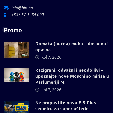
info@hip.ba
+387 67 1484 000 .
Promo
Domaća (kućna) muha – dosadna i
opasna
kol 7, 2026
Razigrani, odvažni i neodoljivi –
upoznajte nove Moschino mirise u
Parfumeriji M!
kol 7, 2026
Ne propustite novu FIS Plus
sedmicu za super uštede