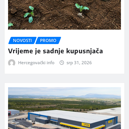
NOVOSTI
PROMO
Vrijeme je sadnje kupusnjača
Hercegovački info
srp 31, 2026