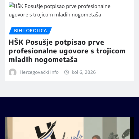
BIH I OKOLICA
HŠK Posušje potpisao prve
profesionalne ugovore s trojicom
mladih nogometaša
Hercegovački info
kol 6, 2026