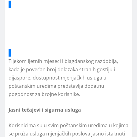
Usluga je posebno korisna turistima koji borave u Bosni i
Hercegovini, ali i građanima koji dolaze iz inozemstva te
žele sigurno i jednostavno obaviti zamjenu valuta tijekom
svog boravka.
Tijekom ljetnih mjeseci i blagdanskog razdoblja,
kada je povećan broj dolazaka stranih gostiju i
dijaspore, dostupnost mjenjačkih usluga u
poštanskim uredima predstavlja dodatnu
pogodnost za brojne korisnike.
Jasni tečajevi i sigurna usluga
Korisnicima su u svim poštanskim uredima u kojima
se pruža usluga mjenjačkih poslova jasno istaknuti