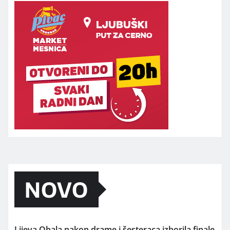
NOVO
Lijeva Obala nakon drame i šesteraca izborila finale