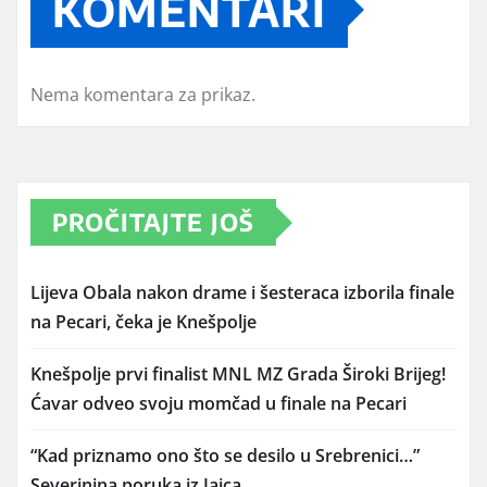
KOMENTARI
Nema komentara za prikaz.
PROČITAJTE JOŠ
Lijeva Obala nakon drame i šesteraca izborila finale
na Pecari, čeka je Knešpolje
Knešpolje prvi finalist MNL MZ Grada Široki Brijeg!
Ćavar odveo svoju momčad u finale na Pecari
“Kad priznamo ono što se desilo u Srebrenici…”
Severinina poruka iz Jajca