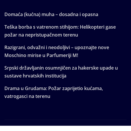
Domaća (kućna) muha – dosadna i opasna
Teška borba s vatrenom stihijom: Helikopteri gase
požar na nepristupačnom terenu
Razigrani, odvažni i neodoljivi – upoznajte nove
Moschino mirise u Parfumeriji M!
Srpski državljanin osumnjičen za hakerske upade u
sustave hrvatskih institucija
Drama u Grudama: Požar zaprijetio kućama,
vatrogasci na terenu
Copyright © 2025 | Powered by
WordPress
|
Seattle