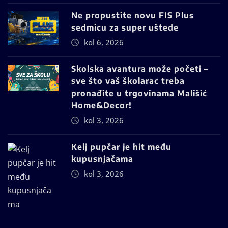
Ne propustite novu FIS Plus
sedmicu za super uštede
kol 6, 2026
Školska avantura može početi –
sve što vaš školarac treba
pronađite u trgovinama Mališić
Home&Decor!
kol 3, 2026
Kelj pupčar je hit među
kupusnjačama
kol 3, 2026