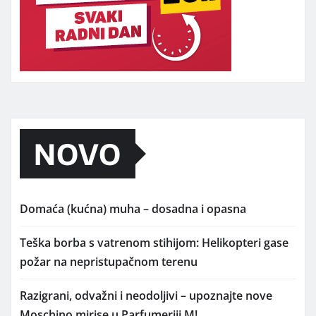
NOVO
Domaća (kućna) muha – dosadna i opasna
Teška borba s vatrenom stihijom: Helikopteri gase
požar na nepristupačnom terenu
Razigrani, odvažni i neodoljivi – upoznajte nove
Moschino mirise u Parfumeriji M!