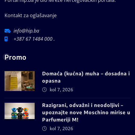
Kontakt za oglašavanje
info@hip.ba
+387 67 1484 000 .
Promo
Domaća (kućna) muha – dosadna i
opasna
kol 7, 2026
Razigrani, odvažni i neodoljivi –
upoznajte nove Moschino mirise u
Parfumeriji M!
kol 7, 2026