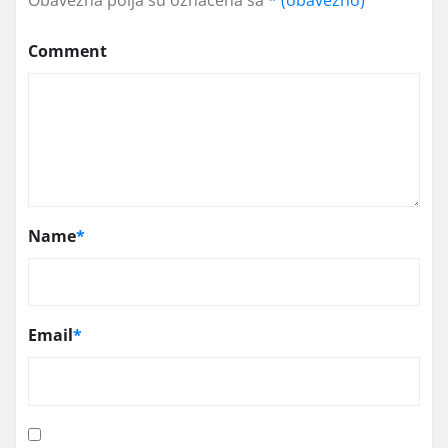
Obavezna polja su označena sa
* (obavezno)
Comment
Name
*
Email
*