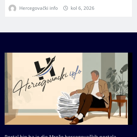
Hercegovački info
kol 6, 2026
Portal hip.ba je dio Mreže hercegovačkih portala.