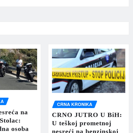
KA
CRNA KRONIKA
esreća na
CRNO JUTRO U BiH:
Stolac:
U teškoj prometnoj
dna osoba
nesreći na benzinskoj