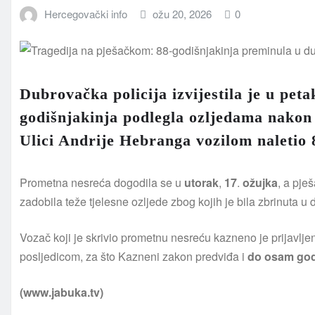
Hercegovački info
ožu 20, 2026
0
Dubrovačka policija izvijestila je u pet
godišnjakinja podlegla ozljedama nakon 
Ulici Andrije Hebranga vozilom naletio 
Prometna nesreća dogodila se u
utorak
,
17
.
ožujka
, a pje
zadobila teže tjelesne ozljede zbog kojih je bila zbrinuta u
Vozač koji je skrivio prometnu nesreću kazneno je prijavl
posljedicom, za što Kazneni zakon predviđa i
do osam god
(www.jabuka.tv)