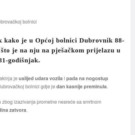
ak kako je u Općoj bolnici Dubrovnik 88-
što je na nju na pješačkom prijelazu u
81-godišnjak.
šakinja je
uslijed udara vozila
i
pada na nogostup
 dubrovačkoj bolnici gdje je
dan kasnije preminula
.
jen zbog izazivanja prometne nesreće sa smrtnom
ina zatvora
.