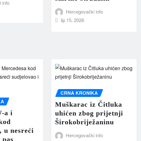
 info
Hercegovački info
lip 15, 2026
CRNA KRONIKA
KA
Muškarac iz Čitluka
-a i
uhićen zbog prijetnji
kod
Širokobriježaninu
 u nesreći
Hercegovački info
i pas