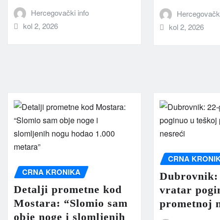
Hercegovački info
Hercegovački
kol 2, 2026
kol 2, 2026
CRNA KRONI
CRNA KRONIKA
Dubrovnik: 
Detalji prometne kod
vratar pogi
Mostara: “Slomio sam
prometnoj n
obje noge i slomljenih