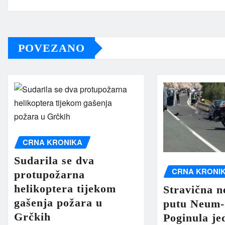
POVEZANO
CRNA KRONIKA
Sudarila se dva
CRNA KRONI
protupožarna
helikoptera tijekom
Stravična n
gašenja požara u
putu Neum-
Grčkih
Poginula je