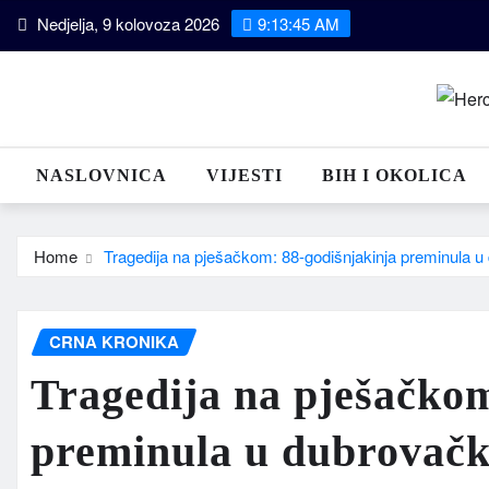
Skip
Nedjelja, 9 kolovoza 2026
9:13:46 AM
to
content
NASLOVNICA
VIJESTI
BIH I OKOLICA
Home
Tragedija na pješačkom: 88-godišnjakinja preminula u 
CRNA KRONIKA
Tragedija na pješačkom
preminula u dubrovačko