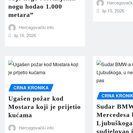
Hercegovački
nogu hodao 1.000
lip 15, 2026
metara”
Hercegovački info
lip 16, 2026
CRNA KRONIKA
CRNA KRONI
Ugašen požar kod
Sudar BMW
Mostara koji je prijetio
Mercedesa 
kućama
Ljubuškoga,
Hercegovački info
sudjelovao 