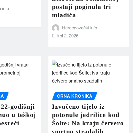
postaji poginula tri
 info
mladića
Hercegovački info
kol 2, 2026
KA
CRNA KRONIKA
22-godišnji
Izvučeno tijelo iz
nuo u teškoj
potonule jedrilice kod
esreći
Šolte: Na kraju četvero
smrtno stradalih