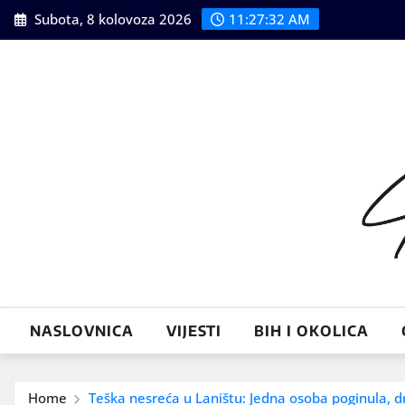
Skip
Subota, 8 kolovoza 2026
11:27:34 AM
to
content
NASLOVNICA
VIJESTI
BIH I OKOLICA
Home
Teška nesreća u Laništu: Jedna osoba poginula, d