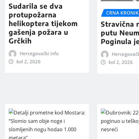
Sudarila se dva
CRNA KRONIK
protupožarna
helikoptera tijekom
Stravična 
gašenja požara u
putu Neum
Grčkih
Poginula j
Hercegovački info
Hercegovačk
kol 2, 2026
kol 2, 2026