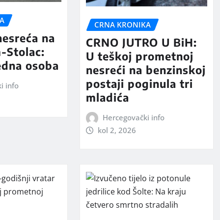
A
CRNA KRONIKA
nesreća na
CRNO JUTRO U BiH:
-Stolac:
U teškoj prometnoj
edna osoba
nesreći na benzinskoj
postaji poginula tri
i info
mladića
Hercegovački info
kol 2, 2026