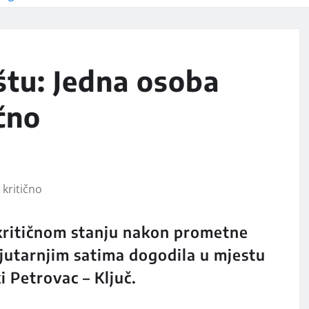
štu: Jedna osoba
čno
 kritičnom stanju nakon prometne
 jutarnjim satima dogodila u mjestu
i Petrovac – Ključ.