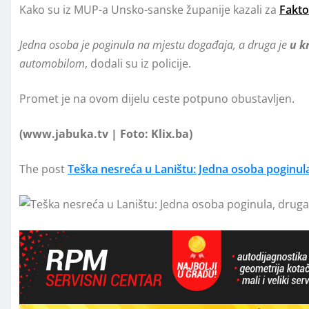
Kako su iz MUP-a Unsko-sanske županije kazali za
Fakto
Jedna osoba je poginula na mjestu događaja, a druga je
u k
automobilom
, dodali su iz policije.
Promet je na ovom dijelu ceste potpuno obustavljen.
(www.jabuka.tv | Foto: Klix.ba)
The post
Teška nesreća u Laništu: Jedna osoba poginula