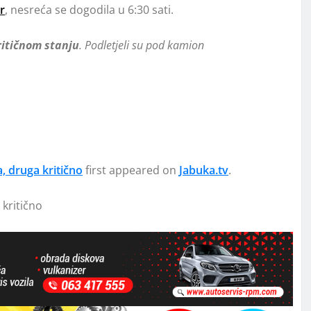
r
, nesreća se dogodila u 6:30 sati.
ritičnom stanju
. Podletjeli su pod kamion
, druga kritično
first appeared on
Jabuka.tv
.