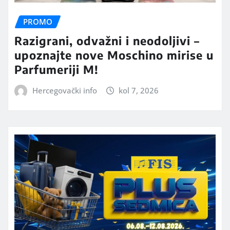
PROMO
Razigrani, odvažni i neodoljivi –
upoznajte nove Moschino mirise u
Parfumeriji M!
Hercegovački info
kol 7, 2026