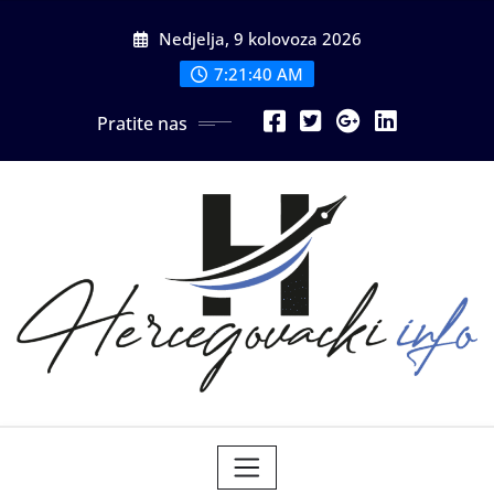
Skip
Nedjelja, 9 kolovoza 2026
to
content
7:21:42 AM
Pratite nas