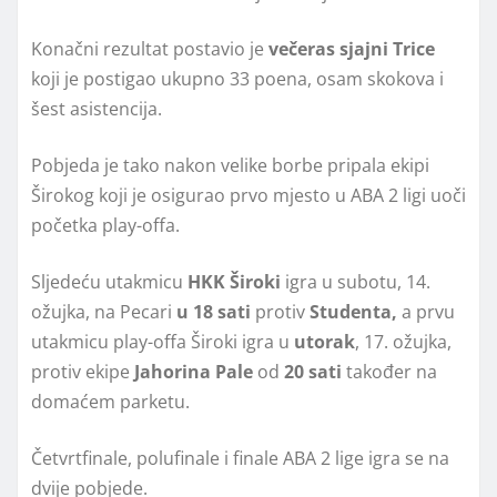
Konačni rezultat postavio je
večeras sjajni Trice
koji je postigao ukupno 33 poena, osam skokova i
šest asistencija.
Pobjeda je tako nakon velike borbe pripala ekipi
Širokog koji je osigurao prvo mjesto u ABA 2 ligi uoči
početka play-offa.
Sljedeću utakmicu
HKK Široki
igra u subotu, 14.
ožujka, na Pecari
u 18 sati
protiv
Studenta,
a prvu
utakmicu play-offa Široki igra u
utorak
, 17. ožujka,
protiv ekipe
Jahorina Pale
od
20 sati
također na
domaćem parketu.
Četvrtfinale, polufinale i finale ABA 2 lige igra se na
dvije pobjede.