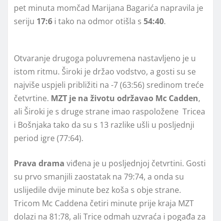
pet minuta momčad Marijana Bagarića napravila je
seriju
17:6
i tako na odmor otišla s
54:40
.
Otvaranje drugoga poluvremena nastavljeno je u
istom ritmu. Široki je držao vodstvo, a gosti su se
najviše uspjeli približiti na -7 (63:56) sredinom treće
četvrtine.
MZT je na životu održavao Mc Cadden
,
ali Široki je s druge strane imao raspoložene Tricea
i Bošnjaka tako da su s 13 razlike ušli u posljednji
period igre (77:64).
Prava drama
viđena je u posljednjoj četvrtini. Gosti
su prvo smanjili zaostatak na 79:74, a onda su
uslijedile dvije minute bez koša s obje strane.
Tricom Mc Caddena četiri minute prije kraja MZT
dolazi na 81:78, ali Trice odmah uzvraća i pogađa za