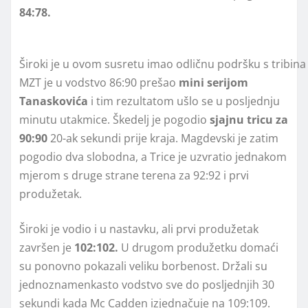
84:78.
Široki je u ovom susretu imao odličnu podršku s tribina
MZT je u vodstvo 86:90 prešao
mini serijom
Tanaskovića
i tim rezultatom ušlo se u posljednju
minutu utakmice. Škedelj je pogodio
sjajnu tricu za
90:90
20-ak sekundi prije kraja. Magdevski je zatim
pogodio dva slobodna, a Trice je uzvratio jednakom
mjerom s druge strane terena za 92:92 i prvi
produžetak.
Široki je vodio i u nastavku, ali prvi produžetak
završen je
102:102.
U drugom produžetku domaći
su ponovno pokazali veliku borbenost. Držali su
jednoznamenkasto vodstvo sve do posljednjih 30
sekundi kada Mc Cadden izjednačuje na 109:109.