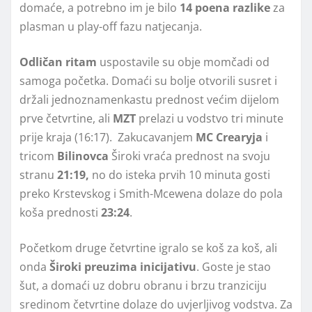
domaće, a potrebno im je bilo
14 poena razlike
za
plasman u play-off fazu natjecanja.
Odličan ritam
uspostavile su obje momčadi od
samoga početka. Domaći su bolje otvorili susret i
držali jednoznamenkastu prednost većim dijelom
prve četvrtine, ali
MZT
prelazi u vodstvo tri minute
prije kraja (16:17). Zakucavanjem
MC Crearyja
i
tricom
Bilinovca
Široki vraća prednost na svoju
stranu
21:19,
no do isteka prvih 10 minuta gosti
preko Krstevskog i Smith-Mcewena dolaze do pola
koša prednosti
23:24
.
Početkom druge četvrtine igralo se koš za koš, ali
onda
Široki
preuzima inicijativu
. Goste je stao
šut, a domaći uz dobru obranu i brzu tranziciju
sredinom četvrtine dolaze do uvjerljivog vodstva. Za