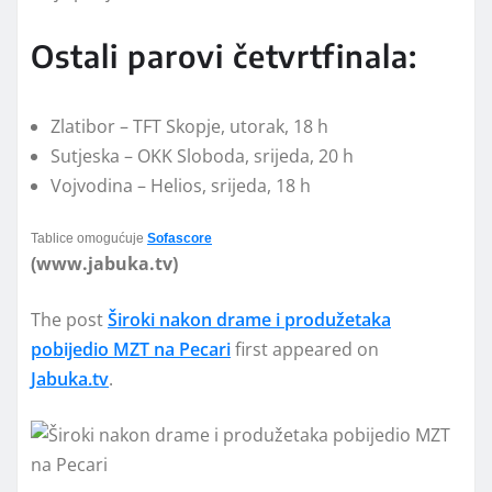
Ostali parovi četvrtfinala:
Zlatibor – TFT Skopje, utorak, 18 h
Sutjeska – OKK Sloboda, srijeda, 20 h
Vojvodina – Helios, srijeda, 18 h
Tablice omogućuje
Sofascore
(www.jabuka.tv)
The post
Široki nakon drame i produžetaka
pobijedio MZT na Pecari
first appeared on
Jabuka.tv
.