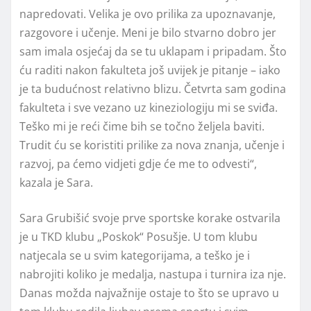
napredovati. Velika je ovo prilika za upoznavanje,
razgovore i učenje. Meni je bilo stvarno dobro jer
sam imala osjećaj da se tu uklapam i pripadam. Što
ću raditi nakon fakulteta još uvijek je pitanje – iako
je ta budućnost relativno blizu. Četvrta sam godina
fakulteta i sve vezano uz kineziologiju mi se sviđa.
Teško mi je reći čime bih se točno željela baviti.
Trudit ću se koristiti prilike za nova znanja, učenje i
razvoj, pa ćemo vidjeti gdje će me to odvesti“,
kazala je Sara.
Sara Grubišić svoje prve sportske korake ostvarila
je u TKD klubu „Poskok“ Posušje. U tom klubu
natjecala se u svim kategorijama, a teško je i
nabrojiti koliko je medalja, nastupa i turnira iza nje.
Danas možda najvažnije ostaje to što se upravo u