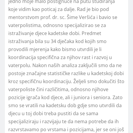
jedno moje malo postignuće na putu studiranja
koje vidim kao poticaj za dalje. Rad je bio pod
mentorstvom prof. dr. sc. Šime Veršića i bavio se
vaterpolistima, odnosno specijalizirao se za
istraživanje djece kadetske dobi. Predmet
istraživanja bila su 34 dječaka kod kojih smo
provodili mjerenja kako bismo utvrdili je li
koordinacija specifična za njihov rast i razvoj u
vaterpolu. Nakon naših analiza zaključili smo da ne
postoje značajne statističke razlike u kadetskoj dobi
kroz specifičnu koordinaciju. Željeli smo dokučiti što
vaterpoliste čini različitima, odnosno njihove
pozicije igrača kod djece, ali i juniora i seniora. Zato
smo se vratili na kadetsku dob gdje smo utvrdili da
djecu u toj dobi treba pustiti da se sama
specijaliziraju i razvijaju te da nema potrebe da ih
razvrstavamo po vrstama i pozicijama, jer se oni još