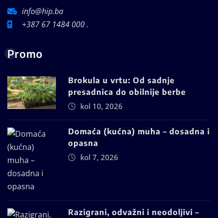
info@hip.ba
+387 67 1484 000 .
Promo
Brokula u vrtu: Od sadnje
presadnica do obilnije berbe
kol 10, 2026
Domaća (kućna) muha – dosadna i
opasna
kol 7, 2026
Razigrani, odvažni i neodoljivi –