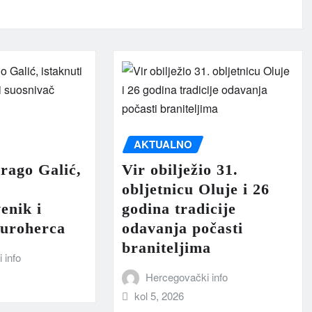
AKTUALNO
rago Galić,
Vir obilježio 31.
obljetnicu Oluje i 26
enik i
godina tradicije
Euroherca
odavanja počasti
braniteljima
 info
Hercegovački info
kol 5, 2026