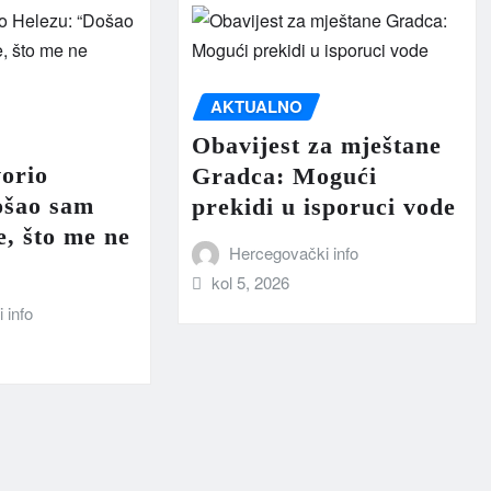
AKTUALNO
Obavijest za mještane
orio
Gradca: Mogući
ošao sam
prekidi u isporuci vode
, što me ne
Hercegovački info
kol 5, 2026
 info