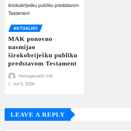
AKTUALNO
MAK ponovno
nasmijao
širokobriješku publiku
predstavom Testament
Hercegovački info
kol 5, 2026
LEAVE A REPLY