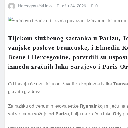
Hercegovački info
ožu 24, 2026
0
Tijekom službenog sastanka u Parizu, J
vanjske poslove Francuske, i Elmedin K
Bosne i Hercegovine, potvrdili su uspos
između zračnih luka Sarajevo i Paris-Or
Od travnja će ovu liniju održavati zrakoplovna tvrtka
Transa
glavnih gradova.
Za razliku od trenutnih letova tvrtke
Ryanair
koji slijeću n
sat vremena vožnje
od Pariza
, linija na zračnu luku
Orly
put