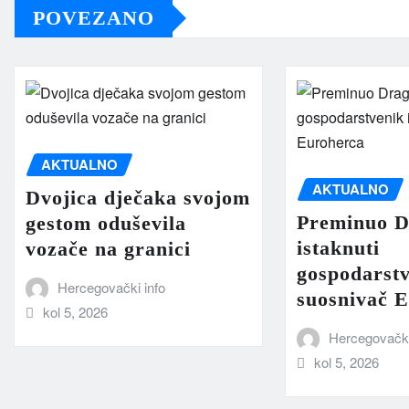
POVEZANO
AKTUALNO
AKTUALNO
Dvojica dječaka svojom
Preminuo D
gestom oduševila
istaknuti
vozače na granici
gospodarstv
Hercegovački info
suosnivač 
kol 5, 2026
Hercegovački
kol 5, 2026