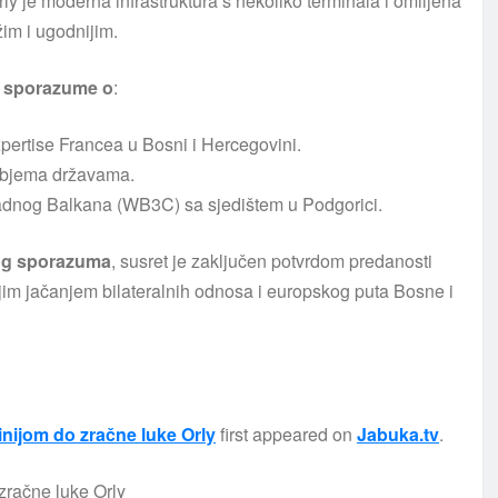
ly je moderna infrastruktura s nekoliko terminala i omiljena
žim i ugodnijim.
 sporazume o
:
pertise Francea u Bosni i Hercegovini.
objema državama.
padnog Balkana (WB3C) sa sjedištem u Podgorici.
og
sporazuma
, susret je zaključen potvrdom predanosti
jim jačanjem bilateralnih odnosa i europskog puta Bosne i
inijom do zračne luke Orly
first appeared on
Jabuka.tv
.