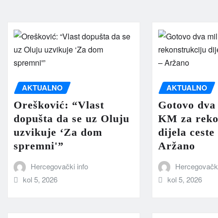
AKTUALNO
AKTUALNO
Orešković: “Vlast
Gotovo dva 
dopušta da se uz Oluju
KM za reko
uzvikuje ‘Za dom
dijela ceste
spremni'”
Aržano
Hercegovački info
Hercegovački
kol 5, 2026
kol 5, 2026