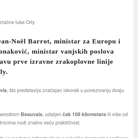
ean-Noël Barrot, ministar za Europu i
onaković, ministar vanjskih poslova
tavu prve izravne zrakoplovne linije
ly.
via
, što predstavlja značajan iskorak u povezivanju dvaju
a aerodrom
Beauvais
, udaljen
čak 108 kilometara
ili više od
nicima nudi znatno veću praktičnost.