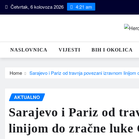
Skip
Četvrtak, 6 kolovoza 2026
4:21 am
to
content
NASLOVNICA
VIJESTI
BIH I OKOLICA
Home
Sarajevo i Pariz od travnja povezani izravnom linijom 
AKTUALNO
Sarajevo i Pariz od tr
linijom do zračne luke