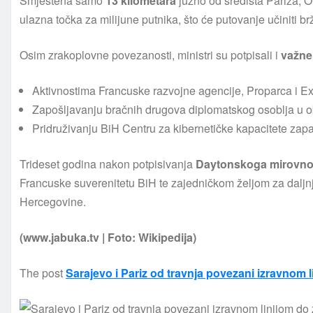
Smještena samo
13 kilometara
južno od središta Pariza, Or
ulazna točka za milijune putnika, što će putovanje učiniti br
Osim zrakoplovne povezanosti, ministri su potpisali i
važne
Aktivnostima Francuske razvojne agencije, Proparca i Ex
Zapošljavanju bračnih drugova diplomatskog osoblja u 
Pridruživanju BiH Centru za kibernetičke kapacitete za
Trideset godina nakon potpisivanja
Daytonskoga
mirovn
Francuske suverenitetu BiH te zajedničkom željom za daljn
Hercegovine.
(www.jabuka.tv | Foto: Wikipedija)
The post
Sarajevo i Pariz od travnja povezani izravnom l