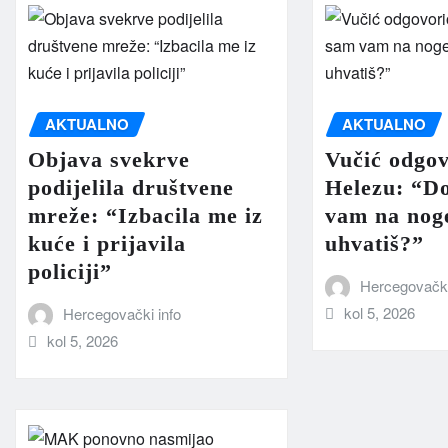
AKTUALNO
AKTUALNO
Objava svekrve
Vučić odgov
podijelila društvene
Helezu: “D
mreže: “Izbacila me iz
vam na noge
kuće i prijavila
uhvatiš?”
policiji”
Hercegovački
kol 5, 2026
Hercegovački info
kol 5, 2026