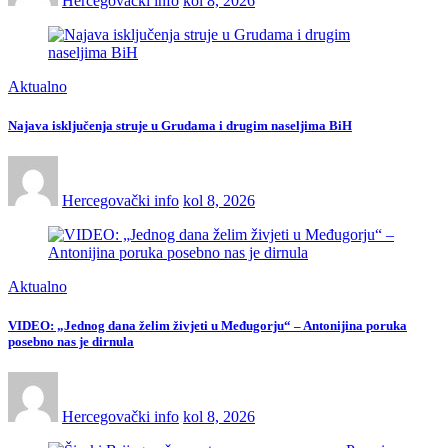
Hercegovački info
kol 8, 2026
Aktualno
Najava isključenja struje u Grudama i drugim naseljima BiH
Hercegovački info
kol 8, 2026
Aktualno
VIDEO: „Jednog dana želim živjeti u Međugorju“ – Antonijina poruka
posebno nas je dirnula
Hercegovački info
kol 8, 2026