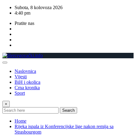
Skip
Subota, 8 kolovoza 2026
to
4:40 pm
content
Pratite nas
Naslovnica
Vijesti
BiH i okolica
Crna kronika
Sport
×
Search
Home
Rijeka ispala iz Konferencijske lige nakon remija sa
Strasbourgom