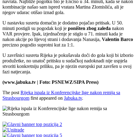
navrata. Najbliže pogotku bio je Enciso u 34. minuti, kada se nakon
kombinacije našao sam ispred vratara Martina Zlomislića, ali je
njegov udarac otišao iznad gola.
U nastavku susreta domaćin je dodatno pojačao pritisak. U 50.
minuti postigli su pogodak koji je
poništen zbog zaleđa
nakon
VAR provjere. Ipak, izjednačenje je stiglo u 71. minuti kada je
nakon akcije po lijevoj strani i dodavanja Nanasija,
Valentín Barco
precizno pogodio suprotni kut za 1:1.
U završnici susreta Rijeka je pokušavala doći do gola koji bi izborio
produžetke, no unatoč pritisku u sudačkoj nadoknadi nije uspjela
stvoriti konkretniju priliku, pa je njezin europski put završen u ovoj
fazi natjecanja.
(www.jabuka.tv | Foto: PSNEWZ/SIPA Press)
The post
Rijeka ispala iz Konferencijske lige nakon remija sa
Strasbourgom
first appeared on
Jabuka.tv
.