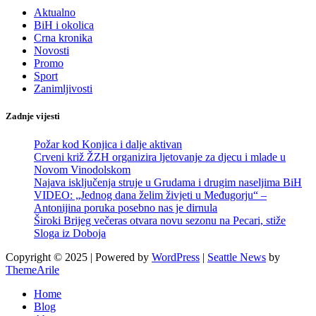
Aktualno
BiH i okolica
Crna kronika
Novosti
Promo
Sport
Zanimljivosti
Zadnje vijesti
Požar kod Konjica i dalje aktivan
Crveni križ ŽZH organizira ljetovanje za djecu i mlade u
Novom Vinodolskom
Najava isključenja struje u Grudama i drugim naseljima BiH
VIDEO: „Jednog dana želim živjeti u Međugorju“ –
Antonijina poruka posebno nas je dirnula
Široki Brijeg večeras otvara novu sezonu na Pecari, stiže
Sloga iz Doboja
Copyright © 2025 | Powered by
WordPress
|
Seattle News
by
ThemeArile
Home
Blog