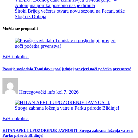
Antonijina poruka posebno nas je dirnula
Široki Brijeg večeras otvara novu sezonu na Pecari, stiže
Sloga iz Doboja
Možda ste propustili
BiH i okolica
Posušje savladalo Tomislav u posljednjoj provjeri uoči početka prvenstva!
Hercegovački info
kol 7, 2026
BiH i okolica
HITAN APEL I UPOZORENJE JAVNOSTI: Stroga zabrana loženja vatre u
Parku prirode Blidinje!