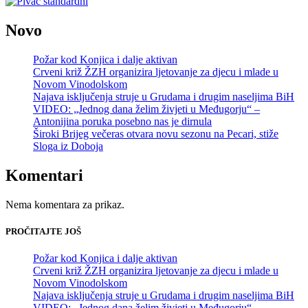
Novo
Požar kod Konjica i dalje aktivan
Crveni križ ŽZH organizira ljetovanje za djecu i mlade u
Novom Vinodolskom
Najava isključenja struje u Grudama i drugim naseljima BiH
VIDEO: „Jednog dana želim živjeti u Međugorju“ –
Antonijina poruka posebno nas je dirnula
Široki Brijeg večeras otvara novu sezonu na Pecari, stiže
Sloga iz Doboja
Komentari
Nema komentara za prikaz.
PROČITAJTE JOŠ
Požar kod Konjica i dalje aktivan
Crveni križ ŽZH organizira ljetovanje za djecu i mlade u
Novom Vinodolskom
Najava isključenja struje u Grudama i drugim naseljima BiH
VIDEO: „Jednog dana želim živjeti u Međugorju“ –