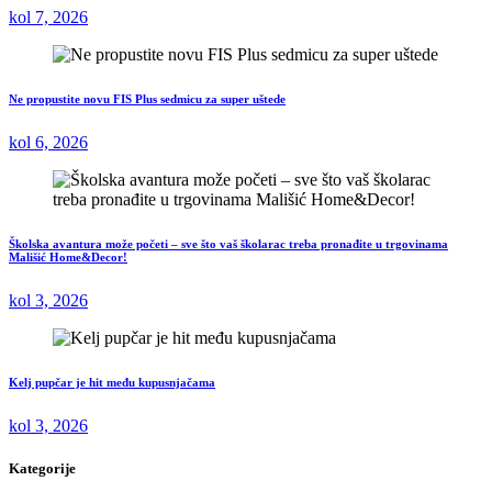
kol 7, 2026
Ne propustite novu FIS Plus sedmicu za super uštede
kol 6, 2026
Školska avantura može početi – sve što vaš školarac treba pronađite u trgovinama
Mališić Home&Decor!
kol 3, 2026
Kelj pupčar je hit među kupusnjačama
kol 3, 2026
Kategorije