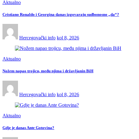
Aktualno
Cristiano Ronaldo i Georgina danas izgovaraju sudbonosno „da“?
Hercegovački info
kol 8, 2026
Aktualno
Nožem napao trojicu, među njima i državljanin BiH
Hercegovački info
kol 8, 2026
Aktualno
Gdje je danas Ante Gotovina?