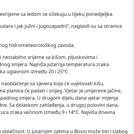
evrijeme sa ledom se očekuju u tijeku ponedjeljka.
re i jak južni i jugozapadni”, naglasili su sa stranice
alnog hidrometeorološkog zavoda.
 nestabilno vrijeme sa kišom, pljuskovima i
dnog smjera. Najniža jutarnja temperatura zraka
aka uglavnom između 20 i 25°C.
 naoblačenje sa sjevera koje će uvjetovati kišu,
 planina će padati i snijeg. Vjetar je umjerene jačine,
padnog smjera. U drugom dijelu dana vjetar mijenja
podne. Sa dolaskom zahlađenja, u drugoj polovini dana,
tura zraka većinom između 9 i 14°C. Najviša dnevna
 oblačnost. U jutarnjim satima u Bosni može biti i slabog