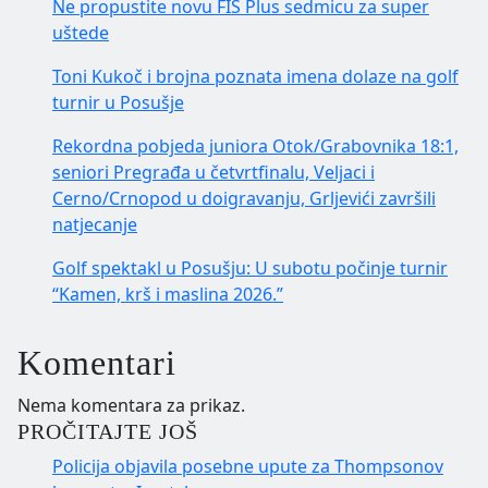
Ne propustite novu FIS Plus sedmicu za super
uštede
Toni Kukoč i brojna poznata imena dolaze na golf
turnir u Posušje
Rekordna pobjeda juniora Otok/Grabovnika 18:1,
seniori Pregrađa u četvrtfinalu, Veljaci i
Cerno/Crnopod u doigravanju, Grljevići završili
natjecanje
Golf spektakl u Posušju: U subotu počinje turnir
“Kamen, krš i maslina 2026.”
Komentari
Nema komentara za prikaz.
PROČITAJTE JOŠ
Policija objavila posebne upute za Thompsonov