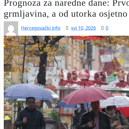
Prognoza za naredne dane: Prvo
grmljavina, a od utorka osjetno
Hercegovački info
svi 10, 2026
0