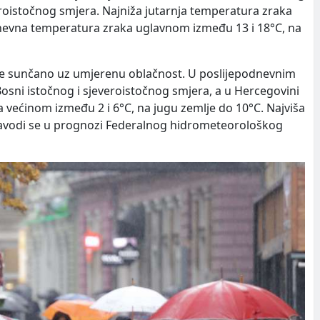
eroistočnog smjera. Najniža jutarnja temperatura zraka
 dnevna temperatura zraka uglavnom između 13 i 18°C, na
t će sunčano uz umjerenu oblačnost. U poslijepodnevnim
u Bosni istočnog i sjeveroistočnog smjera, a u Hercegovini
većinom između 2 i 6°C, na jugu zemlje do 10°C. Najviša
avodi se u prognozi Federalnog hidrometeorološkog