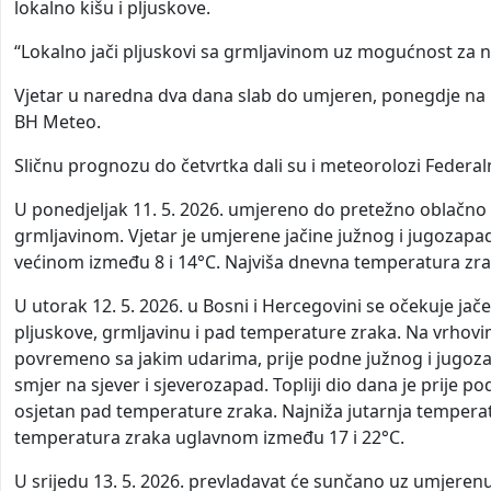
lokalno kišu i pljuskove.
“Lokalno jači pljuskovi sa grmljavinom uz mogućnost za n
Vjetar u naredna dva dana slab do umjeren, ponegdje na uda
BH Meteo.
Sličnu prognozu do četvrtka dali su i meteorolozi Feder
U ponedjeljak 11. 5. 2026. umjereno do pretežno oblačno i
grmljavinom. Vjetar je umjerene jačine južnog i jugozapa
većinom između 8 i 14°C. Najviša dnevna temperatura zr
U utorak 12. 5. 2026. u Bosni i Hercegovini se očekuje jače
pljuskove, grmljavinu i pad temperature zraka. Na vrhovima
povremeno sa jakim udarima, prije podne južnog i jugoza
smjer na sjever i sjeverozapad. Topliji dio dana je prije 
osjetan pad temperature zraka. Najniža jutarnja tempera
temperatura zraka uglavnom između 17 i 22°C.
U srijedu 13. 5. 2026. prevladavat će sunčano uz umjerenu