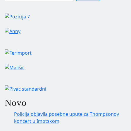
Novo
Policija objavila posebne upute za Thompsonov
koncert u Imotskom