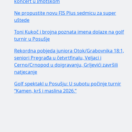
koncert u Imotskom
Ne propustite novu FIS Plus sedmicu za super
uštede
Toni Kukoč i brojna poznata imena dolaze na golf
turnir u Posušje
Rekordna pobjeda juniora Otok/Grabovnika 18:1,
seniori Pregrađa u četvrtfinalu, Veljaci i
Cerno/Crnopod u doigravanju, Grljevići završili
natjecanje
Golf spektakl u Posušju: U subotu počinje turnir
“Kamen, krš i maslina 2026.”