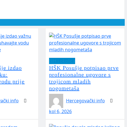
BiH i okolica
je izdao
HŠK Posušje potpisao prve
ku:
profesionalne ugovore s
vodu prije
trojicom mladih
nogometaša
ački info
Hercegovački info
kol 6, 2026