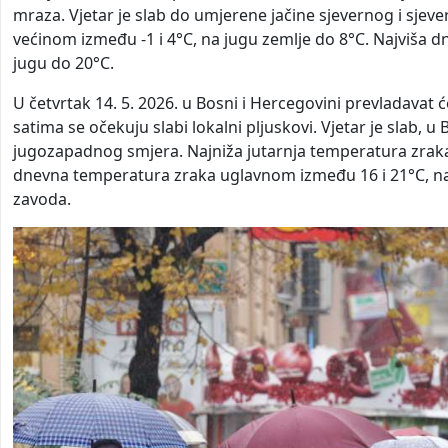
mraza. Vjetar je slab do umjerene jačine sjevernog i sjev
većinom između -1 i 4°C, na jugu zemlje do 8°C. Najviša
jugu do 20°C.
U četvrtak 14. 5. 2026. u Bosni i Hercegovini prevladava
satima se očekuju slabi lokalni pljuskovi. Vjetar je slab, 
jugozapadnog smjera. Najniža jutarnja temperatura zraka 
dnevna temperatura zraka uglavnom između 16 i 21°C, n
zavoda.