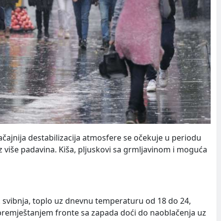
čajnija destabilizacija atmosfere se očekuje u periodu
z više padavina. Kiša, pljuskovi sa grmljavinom i moguća
11. svibnja, toplo uz dnevnu temperaturu od 18 do 24,
 premještanjem fronte sa zapada doći do naoblačenja uz