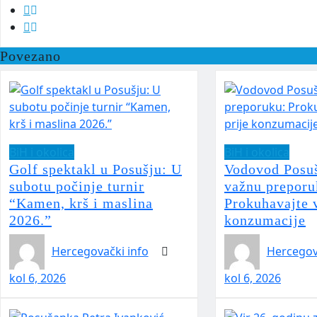
Povezano
BiH i okolica
BiH i okolica
Golf spektakl u Posušju: U
Vodovod Posuš
subotu počinje turnir
važnu preporu
“Kamen, krš i maslina
Prokuhavajte 
2026.”
konzumacije
Hercegovački info
Hercegov
kol 6, 2026
kol 6, 2026