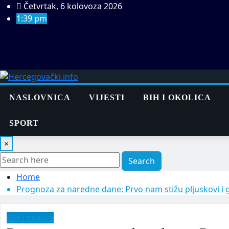
Skip
Četvrtak, 6 kolovoza 2026
to
1:39 pm
content
NASLOVNICA
VIJESTI
BIH I OKOLICA
SPORT
×
Search
Home
Prognoza za naredne dane: Prvo nam stižu pljuskovi i 
BiH i okolica