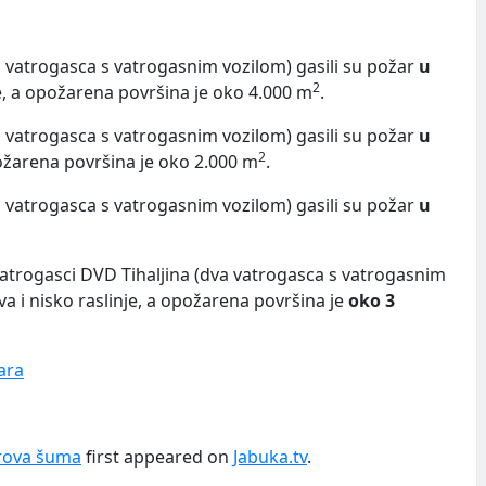
a vatrogasca s vatrogasnim vozilom) gasili su požar
u
2
nje, a opožarena površina je oko 4.000 m
.
a vatrogasca s vatrogasnim vozilom) gasili su požar
u
2
opožarena površina je oko 2.000 m
.
a vatrogasca s vatrogasnim vozilom) gasili su požar
u
vatrogasci DVD Tihaljina (dva vatrogasca s vatrogasnim
ava i nisko raslinje, a opožarena površina je
oko 3
ara
orova šuma
first appeared on
Jabuka.tv
.