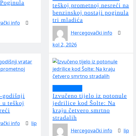
Poginula
teškoj prometnoj nesreći na
benzinskoj postaji poginula
tri mladića
ački info
Hercegovački info
kol 2, 2026
Crna kronika
-godišnji
Izvučeno tijelo iz potonule
 u teškoj
jedrilice kod Šolte: Na
reći
kraju četvero smrtno
stradalih
ački info
lip
Hercegovački info
lip