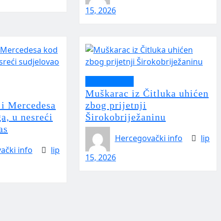
15, 2026
Crna kronika
Muškarac iz Čitluka uhićen
i Mercedesa
zbog prijetnji
a, u nesreći
Širokobriježaninu
as
Hercegovački info
lip
ački info
lip
15, 2026