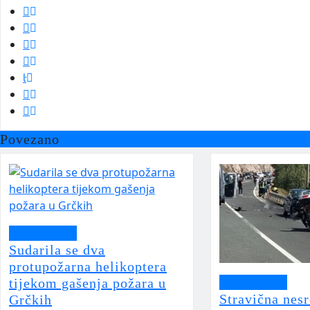
Povezano
Crna kronika
Sudarila se dva
protupožarna helikoptera
Crna kronika
tijekom gašenja požara u
Stravična nesr
Grčkih