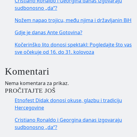
Cristiano Ronaldo i Georgina danas izgovaraju
sudbonosno „da“?
Nožem napao trojicu, među njima i državljanin BiH
Gdje je danas Ante Gotovina?
Kočerinško lito donosi spektakl: Pogledajte što vas
sve očekuje od 16. do 31. kolovoza
Komentari
Nema komentara za prikaz.
PROČITAJTE JOŠ
Etnofest Didak donosi okuse, glazbu i tradiciju
Hercegovine
Cristiano Ronaldo i Georgina danas izgovaraju
sudbonosno „da“?