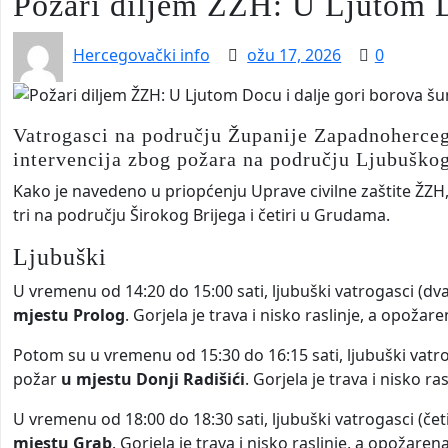
Požari diljem ŽZH: U Ljutom D
Hercegovački info
ožu 17, 2026
0
Vatrogasci na području Županije Zapadnoherceg
intervencija zbog požara na području Ljubuškog
Kako je navedeno u priopćenju Uprave civilne zaštite ŽZH
tri na području Širokog Brijega i četiri u Grudama.
Ljubuški
U vremenu od 14:20 do 15:00 sati, ljubuški vatrogasci (dv
mjestu Prolog
. Gorjela je trava i nisko raslinje, a opoža
Potom su u vremenu od 15:30 do 16:15 sati, ljubuški vatrog
požar
u mjestu Donji Radišići
. Gorjela je trava i nisko r
U vremenu od 18:00 do 18:30 sati, ljubuški vatrogasci (čet
mjestu Grab
. Gorjela je trava i nisko raslinje, a opožare