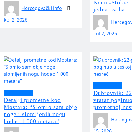
Neum-Stolac: 
Hercegovački info
jedna osoba
kol 2, 2026
Hercegov
kol 2, 2026
Crna kronika
Crna kronika
Dubrovnik: 22
Detalji prometne kod
vratar poginuo
Mostara: “Slomio sam obje
prometnoj nes
noge i slomljenih nogu
Hercegov
hodao 1.000 metara”
15, 2026