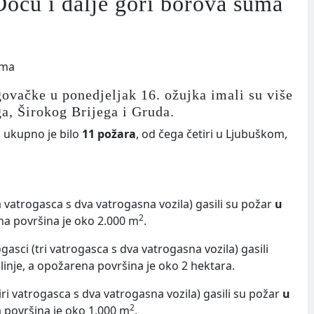
ocu i dalje gori borova šuma
ovačke u ponedjeljak 16. ožujka imali su više
a, Širokog Brijega i Gruda.
, ukupno je bilo
11 požara
, od čega četiri u Ljubuškom,
a vatrogasca s dva vatrogasna vozila) gasili su požar
u
2
rena površina je oko 2.000 m
.
asci (tri vatrogasca s dva vatrogasna vozila) gasili
aslinje, a opožarena površina je oko 2 hektara.
iri vatrogasca s dva vatrogasna vozila) gasili su požar
u
2
na površina je oko 1.000 m
.