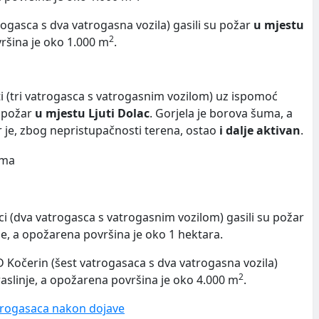
atrogasca s dva vatrogasna vozila) gasili su požar
u mjestu
2
ovršina je oko 1.000 m
.
ti (tri vatrogasca s vatrogasnim vozilom) uz ispomoć
u požar
u mjestu Ljuti Dolac
. Gorjela je borova šuma, a
je, zbog nepristupačnosti terena, ostao
i dalje aktivan
.
n
ci (dva vatrogasca s vatrogasnim vozilom) gasili su požar
inje, a opožarena površina je oko 1 hektara.
D Kočerin (šest vatrogasaca s dva vatrogasna vozila)
2
o raslinje, a opožarena površina je oko 4.000 m
.
atrogasaca nakon dojave