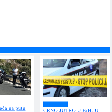
Crna kronika
eća na putu
CRNO JUTRO U BiH: U