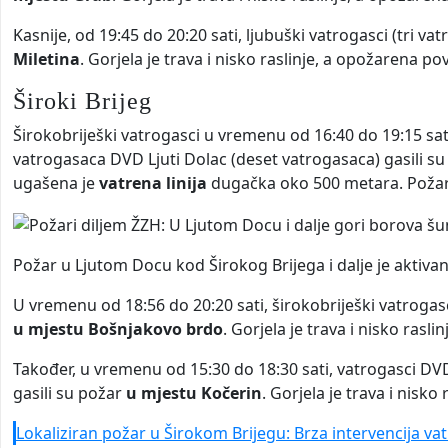
Kasnije, od 19:45 do 20:20 sati, ljubuški vatrogasci (tri v
Miletina
. Gorjela je trava i nisko raslinje, a opožarena p
Široki Brijeg
Širokobriješki vatrogasci u vremenu od 16:40 do 19:15 sa
vatrogasaca DVD Ljuti Dolac (deset vatrogasaca) gasili s
ugašena je
vatrena linija
dugačka oko 500 metara. Požar 
Požar u Ljutom Docu kod Širokog Brijega i dalje je aktiva
U vremenu od 18:56 do 20:20 sati, širokobriješki vatrogas
u mjestu Bošnjakovo brdo
. Gorjela je trava i nisko rasl
Također, u vremenu od 15:30 do 18:30 sati, vatrogasci DV
gasili su požar
u mjestu Kočerin
. Gorjela je trava i nisk
Lokaliziran požar u Širokom Brijegu: Brza intervencija v