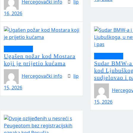
Hercegovački info
lip
16, 2026
Crna kronika
Ugašen požar kod Mostara
Crna kronika
koji je prijetio kućama
Sudar BMW-a 
kod Ljubuškog
Hercegovački info
lip
sudjelovao i p
15, 2026
Hercegov
15, 2026