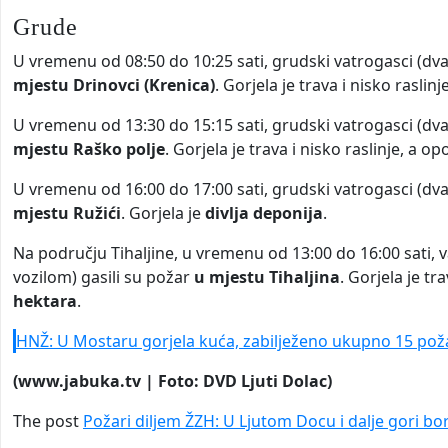
Grude
U vremenu od 08:50 do 10:25 sati, grudski vatrogasci (dv
mjestu Drinovci (Krenica)
. Gorjela je trava i nisko rasli
U vremenu od 13:30 do 15:15 sati, grudski vatrogasci (dv
mjestu Raško polje
. Gorjela je trava i nisko raslinje, a 
U vremenu od 16:00 do 17:00 sati, grudski vatrogasci (dv
mjestu Ružići
. Gorjela je
divlja deponija
.
Na području Tihaljine, u vremenu od 13:00 do 16:00 sati, 
vozilom) gasili su požar
u mjestu Tihaljina
. Gorjela je tr
hektara
.
HNŽ: U Mostaru gorjela kuća, zabilježeno ukupno 15 pož
(www.jabuka.tv | Foto: DVD Ljuti Dolac)
The post
Požari diljem ŽZH: U Ljutom Docu i dalje gori b