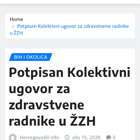
Home
Potpisan Kolektivni ugovor za zdravstvene radnike
u ŽZH
BIH I OKOLICA
Potpisan Kolektivni
ugovor za
zdravstvene
radnike u ŽZH
Hercegovački info
ožu 10, 2026
0