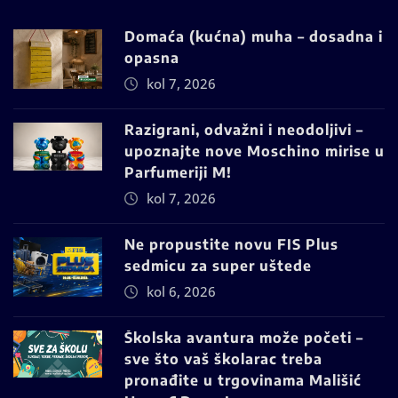
Domaća (kućna) muha – dosadna i
opasna
kol 7, 2026
Razigrani, odvažni i neodoljivi –
upoznajte nove Moschino mirise u
Parfumeriji M!
kol 7, 2026
Ne propustite novu FIS Plus
sedmicu za super uštede
kol 6, 2026
Školska avantura može početi –
sve što vaš školarac treba
pronađite u trgovinama Mališić