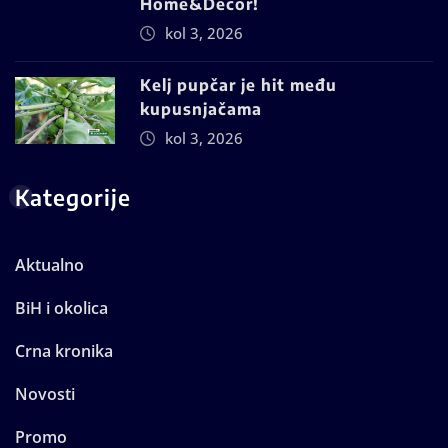
Home&Decor!
kol 3, 2026
Kelj pupčar je hit među
kupusnjačama
kol 3, 2026
Kategorije
Aktualno
BiH i okolica
Crna kronika
Novosti
Promo