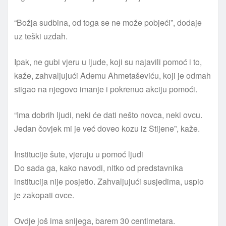
“Božja sudbina, od toga se ne može pobjeći”, dodaje
uz teški uzdah.
Ipak, ne gubi vjeru u ljude, koji su najavili pomoć i to,
kaže, zahvaljujući Ademu Ahmetaševiću, koji je odmah
stigao na njegovo imanje i pokrenuo akciju pomoći.
“Ima dobrih ljudi, neki će dati nešto novca, neki ovcu.
Jedan čovjek mi je već doveo kozu iz Stijene”, kaže.
Institucije šute, vjeruju u pomoć ljudi
Do sada ga, kako navodi, nitko od predstavnika
institucija nije posjetio. Zahvaljujući susjedima, uspio
je zakopati ovce.
Ovdje još ima snijega, barem 30 centimetara.