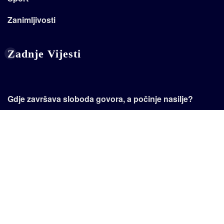
Zanimljivosti
Zadnje Vijesti
Gdje završava sloboda govora, a počinje nasilje?
Od Uzarića do Sinja: 23 hodočasnika krenula pješice
na put dug 113 kilometara
Hitno upozorenje iz Posušja: Zabranjeno loženje vatre
u Parku prirode Blidinje
Aca Lukas stiže u Mostar: Kantarevac u subotu
očekuje glazbeni spektakl