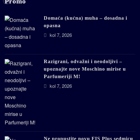
Promo
Domaća (kućna) muha – dosadna i
opasna
kol 7, 2026
Razigrani, odvažni i neodoljivi –
upoznajte nove Moschino mirise u
Parfumeriji M!
kol 7, 2026
Ne propustite novu FIS Plus sedmicu