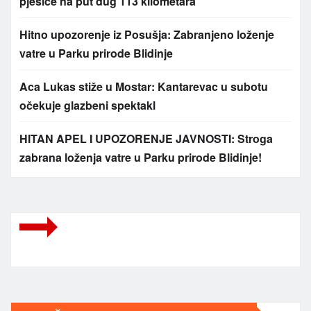
pješice na put dug 113 kilometara
Hitno upozorenje iz Posušja: Zabranjeno loženje
vatre u Parku prirode Blidinje
Aca Lukas stiže u Mostar: Kantarevac u subotu
očekuje glazbeni spektakl
HITAN APEL I UPOZORENJE JAVNOSTI: Stroga
zabrana loženja vatre u Parku prirode Blidinje!