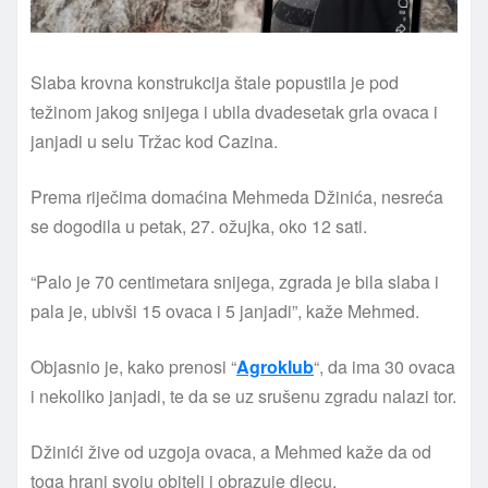
Slaba krovna konstrukcija štale popustila je pod
težinom jakog snijega i ubila dvadesetak grla ovaca i
janjadi u selu Tržac kod Cazina.
Prema riječima domaćina Mehmeda Džinića, nesreća
se dogodila u petak, 27. ožujka, oko 12 sati.
“Palo je 70 centimetara snijega, zgrada je bila slaba i
pala je, ubivši 15 ovaca i 5 janjadi”, kaže Mehmed.
Objasnio je, kako prenosi “
Agroklub
“, da ima 30 ovaca
i nekoliko janjadi, te da se uz srušenu zgradu nalazi tor.
Džinići žive od uzgoja ovaca, a Mehmed kaže da od
toga hrani svoju obitelj i obrazuje djecu.