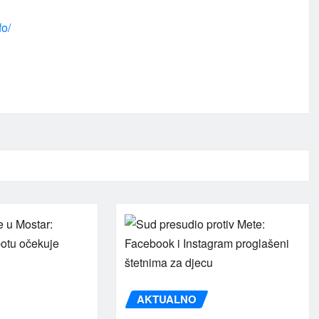
fo/
AKTUALNO