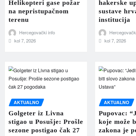
Helikopteri gase požar
hakerske u
na nepristupačnom
sustave hrv
terenu
institucija
Hercegovački info
Hercegovački
kol 7, 2026
kol 7, 2026
AKTUALNO
AKTUALNO
Golgeter iz Livna
Pupovac: “J
stigao u Posušje: Prošle
koje može b
sezone postigao čak 27
zakona je p