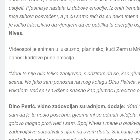
uspjeli. Pjesma je nastala iz duboke emocije, iz onih trenu
moji stihovi posvećeni, a ja ću samo reći da su neka imena
je toliko intenzivno da vjerujem da će publika tu energiju os
Nives.
Videospot je sniman u luksuznoj planinskoj kući Zerm u M
donosi kadrove pune emocija.
“Meni to nije bilo toliko zahtjevno, s obzirom da se, kao g
scena. No jako sam ponosna na mog kolegu Dinu Petrića, 
vokalom, već se i savršeno snašao kao glumac i precizno 
Dino Petrić, vidno zadovoljan suradnjom, dodaje:
“Kad m
sam da je to nešto posebno, pjesma mi se odmah svidjela. Os
gotovo mogao proživjeti i sam. Spoj Nives i mene u ovakvoj b
zadovoljstvo surađivati s njom na ovom duetu. Snimanje spot
snažnih emocija i povezanosti, koju smo zajedno stvorili. Sv