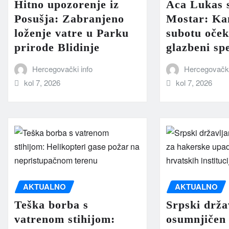
Hitno upozorenje iz
Aca Lukas s
Posušja: Zabranjeno
Mostar: Ka
loženje vatre u Parku
subotu oček
prirode Blidinje
glazbeni sp
Hercegovački info
Hercegovački
kol 7, 2026
kol 7, 2026
AKTUALNO
AKTUALNO
Teška borba s
Srpski drža
vatrenom stihijom:
osumnjičen