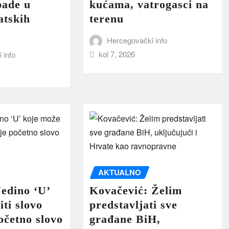
pade u
kućama, vatrogasci na
atskih
terenu
Hercegovački info
kol 7, 2026
 info
AKTUALNO
edino ‘U’
Kovačević: Želim
iti slovo
predstavljati sve
očetno slovo
građane BiH,