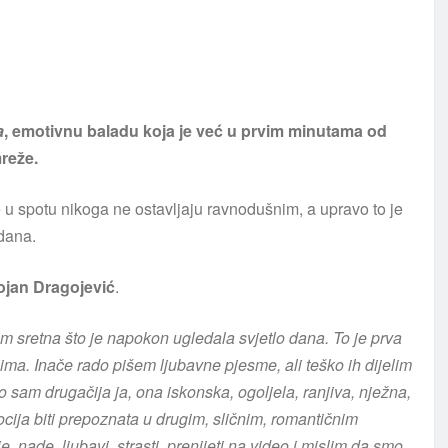
a
, emotivnu baladu koja je već u prvim minutama od
mreže.
 u spotu nikoga ne ostavljaju ravnodušnim, a upravo to je
 dana.
ojan Dragojević
.
m sretna što je napokon ugledala svjetlo dana. To je prva
jima. Inače rado pišem ljubavne pjesme, ali teško ih dijelim
sam drugačija ja, ona iskonska, ogoljela, ranjiva, nježna,
cija biti prepoznata u drugim, sličnim, romantičnim
e, nade, ljubavi, strasti, prenijeti na video i mislim da smo