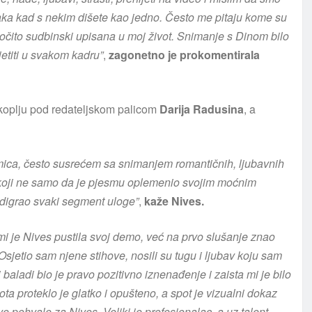
taka kad s nekim dišete kao jedno. Često me pitaju kome su
 očito sudbinski upisana u moj život. Snimanje s Dinom bilo
jetiti u svakom kadru”
,
zagonetno je prokomentirala
rkoplju pod redateljskom palicom
Darija Radusina
, a
lumica, često susrećem sa snimanjem romantičnih, ljubavnih
koji ne samo da je pjesmu oplemenio svojim moćnim
odigrao svaki segment uloge”
,
kaže Nives.
i je Nives pustila svoj demo, već na prvo slušanje znao
jetio sam njene stihove, nosili su tugu i ljubav koju sam
aladi bio je pravo pozitivno iznenađenje i zaista mi je bilo
a proteklo je glatko i opušteno, a spot je vizualni dokaz
e pohvale za Nives. Veliki je profesionalac, a uz talent