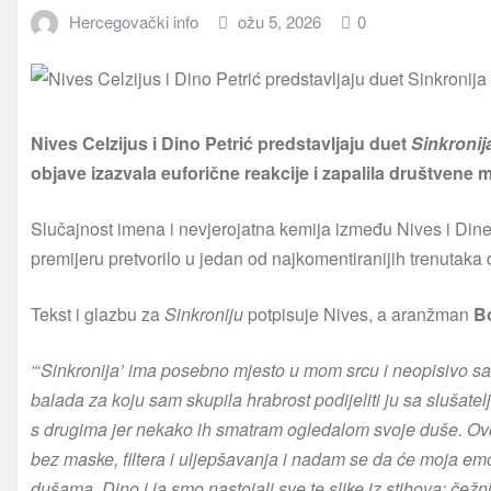
Hercegovački info
ožu 5, 2026
0
Nives Celzijus i Dino Petrić predstavljaju duet
Sinkronij
objave izazvala euforične reakcije i zapalila društvene 
Slučajnost imena i nevjerojatna kemija između Nives i Dine
premijeru pretvorilo u jedan od najkomentiranijih trenutaka
Tekst i glazbu za
Sinkroniju
potpisuje Nives, a aranžman
B
“‘Sinkronija’ ima posebno mjesto u mom srcu i neopisivo sa
balada za koju sam skupila hrabrost podijeliti ju sa slušatel
s drugima jer nekako ih smatram ogledalom svoje duše. Ovo 
bez maske, filtera i uljepšavanja i nadam se da će moja emo
dušama. Dino i ja smo nastojali sve te slike iz stihova: čežnj