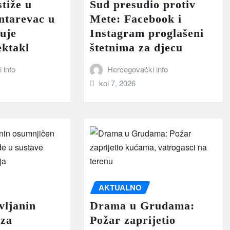
tiže u
Sud presudio protiv
ntarevac u
Mete: Facebook i
uje
Instagram proglašeni
ektakl
štetnima za djecu
 info
Hercegovački info
kol 7, 2026
AKTUALNO
vljanin
Drama u Grudama:
 za
Požar zaprijetio