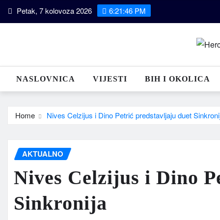
Skip
Petak, 7 kolovoza 2026
6:21:47 PM
to
content
NASLOVNICA
VIJESTI
BIH I OKOLICA
Home
Nives Celzijus i Dino Petrić predstavljaju duet Sinkroni
AKTUALNO
Nives Celzijus i Dino P
Sinkronija