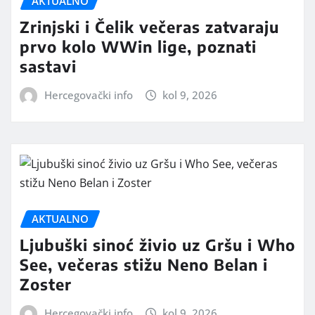
AKTUALNO
Zrinjski i Čelik večeras zatvaraju
prvo kolo WWin lige, poznati
sastavi
Hercegovački info
kol 9, 2026
AKTUALNO
Ljubuški sinoć živio uz Gršu i Who
See, večeras stižu Neno Belan i
Zoster
Hercegovački info
kol 9, 2026