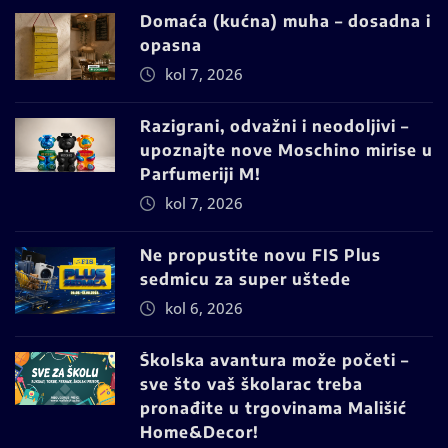
Domaća (kućna) muha – dosadna i
opasna
kol 7, 2026
Razigrani, odvažni i neodoljivi –
upoznajte nove Moschino mirise u
Parfumeriji M!
kol 7, 2026
Ne propustite novu FIS Plus
sedmicu za super uštede
kol 6, 2026
Školska avantura može početi –
sve što vaš školarac treba
pronađite u trgovinama Mališić
Home&Decor!