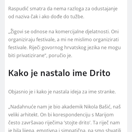
Raspudić smatra da nema razloga za odustajanje
od naziva čak i ako dođe do tužbe.
„Žigovi se odnose na komercijalne djelatnosti. Oni
organiziraju festivale, a mi ne mislimo organizirati
festivale. Riječi govornog hrvatskog jezika ne mogu
biti privatizirane“, poručio je.
Kako je nastalo ime Drito
Objasnio je i kako je nastala ideja za ime stranke.
„Nadahnuće nam je bio akademik
Nikola Bašić
, naš
veliki arhitekt. On bi korespondenciju s Marijom
često završavao riječima ‘stojte drito’. Ta riječ nam
je bila lijepa, emotivna i simpatična, pa smo shvatili