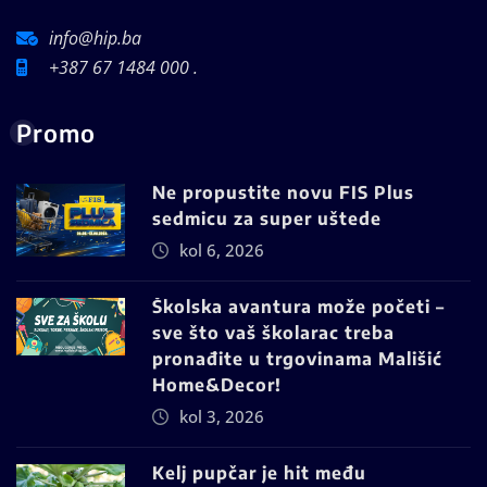
info@hip.ba
+387 67 1484 000 .
Promo
Ne propustite novu FIS Plus
sedmicu za super uštede
kol 6, 2026
Školska avantura može početi –
sve što vaš školarac treba
pronađite u trgovinama Mališić
Home&Decor!
kol 3, 2026
Kelj pupčar je hit među