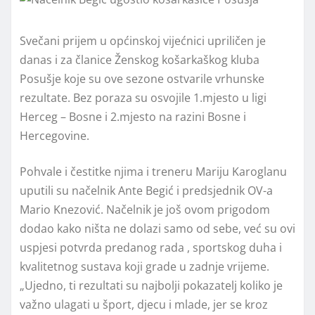
Svečani prijem u općinskoj vijećnici upriličen je
danas i za članice Ženskog košarkaškog kluba
Posušje koje su ove sezone ostvarile vrhunske
rezultate. Bez poraza su osvojile 1.mjesto u ligi
Herceg – Bosne i 2.mjesto na razini Bosne i
Hercegovine.
Pohvale i čestitke njima i treneru Mariju Karoglanu
uputili su načelnik Ante Begić i predsjednik OV-a
Mario Knezović. Načelnik je još ovom prigodom
dodao kako ništa ne dolazi samo od sebe, već su ovi
uspjesi potvrda predanog rada , sportskog duha i
kvalitetnog sustava koji grade u zadnje vrijeme.
„Ujedno, ti rezultati su najbolji pokazatelj koliko je
važno ulagati u šport, djecu i mlade, jer se kroz