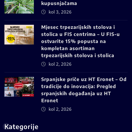
kupusnjačama
kol 3, 2026
Mjesec trpezarijskih stolova i
stolica u FIS centrima – U FIS-u
ostvarite 15% popusta na
kompletan asortiman
trpezarijskih stolova i stolica
kol 2, 2026
Srpanjske priče uz HT Eronet – Od
tradicije do inovacija: Pregled
srpanjskih događanja uz HT
Eronet
kol 2, 2026
Kategorije