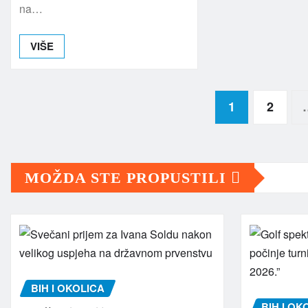
na…
VIŠE
Brojevi
1
2
stranica
MOŽDA STE PROPUSTILI
objava
BIH I OKOLICA
BIH I OK