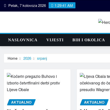
Skip
Petak, 7 kolovoza 2026
1:29:41 AM
to
content
NASLOVNICA
VIJESTI
BIH I OKOLICA
Home
2026
srpanj
AKTUALNO
AKTUALNO