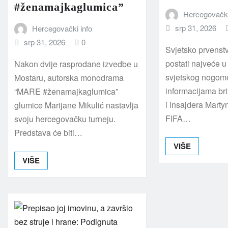
#ženamajkaglumica”
Hercegovački
srp 31, 2026
Hercegovački info
srp 31, 2026
0
Svjetsko prvenst
postati najveće u 
Nakon dvije rasprodane izvedbe u
svjetskog nogom
Mostaru, autorska monodrama
informacijama br
“MARE #ženamajkaglumica”
i insajdera Marty
glumice Marijane Mikulić nastavlja
FIFA…
svoju hercegovačku turneju.
Predstava će biti…
VIŠE
VIŠE