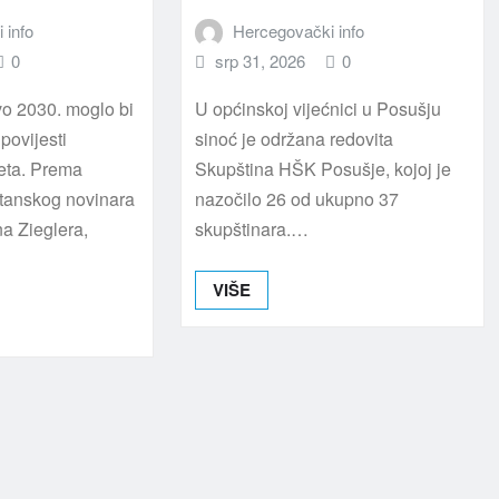
 info
Hercegovački info
0
srp 31, 2026
0
vo 2030. moglo bi
U općinskoj vijećnici u Posušju
povijesti
sinoć je održana redovita
eta. Prema
Skupština HŠK Posušje, kojoj je
itanskog novinara
nazočilo 26 od ukupno 37
na Zieglera,
skupštinara.…
VIŠE