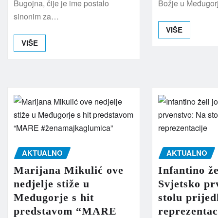
Bugojna, čije je ime postalo
Božje u Međugor
sinonim za…
VIŠE
VIŠE
AKTUALNO
AKTUALNO
Marijana Mikulić ove
Infantino že
nedjelje stiže u
Svjetsko pr
Međugorje s hit
stolu prijed
predstavom “MARE
reprezentac