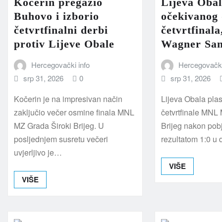
Kočerin pregazio
Lijeva Obal
Buhovo i izborio
očekivanog
četvrtfinalni derbi
četvrtfinala
protiv Lijeve Obale
Wagner San
Hercegovački info
Hercegovački
srp 31, 2026
0
srp 31, 2026
Kočerin je na impresivan način
Lijeva Obala plas
zaključio večer osmine finala MNL
četvrtfinale MNL
MZ Grada Široki Brijeg. U
Brijeg nakon po
posljednjem susretu večeri
rezultatom 1:0 u
uvjerljivo je…
VIŠE
VIŠE