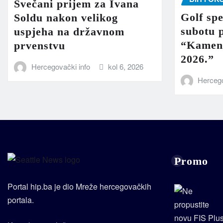
Svečani prijem za Ivana
Golf sp
Soldu nakon velikog
subotu p
uspjeha na državnom
“Kamen,
prvenstvu
2026.”
Hercegovački info
kol 6, 2026
Hercego
Promo
Portal hip.ba je dio Mreže hercegovačkih
portala.