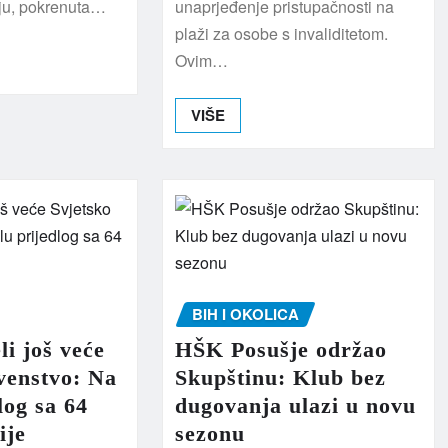
ju, pokrenuta…
unaprjeđenje pristupačnosti na
plaži za osobe s invaliditetom.
Ovim…
VIŠE
BIH I OKOLICA
li još veće
HŠK Posušje održao
venstvo: Na
Skupštinu: Klub bez
log sa 64
dugovanja ulazi u novu
ije
sezonu