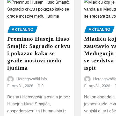
AKTUALNO
AKTUALNO
Preminuo Husejn Huso
Mladiću koj
Smajić: Sagradio crkvu
zaustavio v
i pokazao kako se
Međugorju 
grade mostovi među
se sredstva
ljudima
ispit
Hercegovački info
Hercegovački
srp 31, 2026
0
srp 31, 2026
Bosna i Hercegovina ostala je bez
Nakon događaja k
Husejna Huse Smajića,
javnost kada je v
gospodarstvenika i humanista iz
vanjski oltar i oš