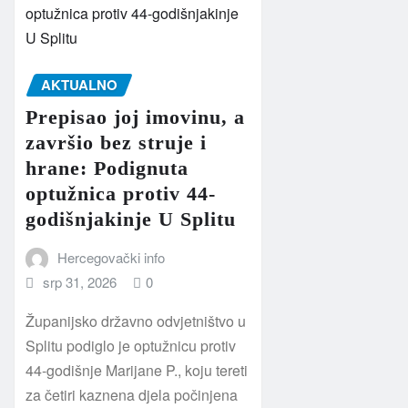
AKTUALNO
Prepisao joj imovinu, a
završio bez struje i
hrane: Podignuta
optužnica protiv 44-
godišnjakinje U Splitu
Hercegovački info
srp 31, 2026
0
Županijsko državno odvjetništvo u
Splitu podiglo je optužnicu protiv
44-godišnje Marijane P., koju tereti
za četiri kaznena djela počinjena