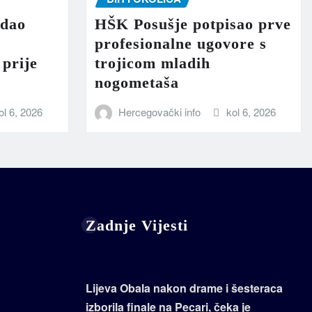
zdao
HŠK Posušje potpisao prve
profesionalne ugovore s
prije
trojicom mladih
nogometaša
ol 6, 2026
Hercegovački info
kol 6, 2026
Zadnje Vijesti
Lijeva Obala nakon drame i šesteraca
izborila finale na Pecari, čeka je