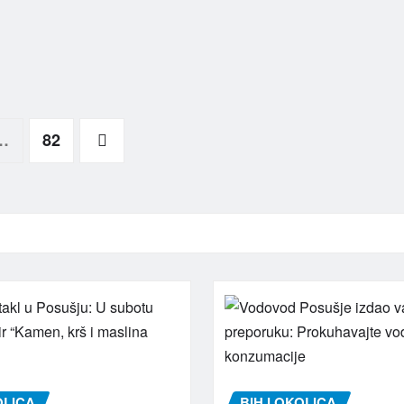
…
82
OLICA
BIH I OKOLICA