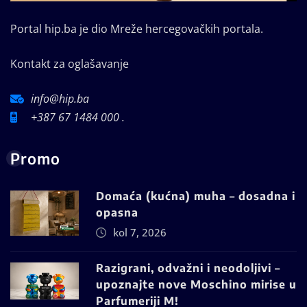
Portal hip.ba je dio Mreže hercegovačkih portala.
Kontakt za oglašavanje
info@hip.ba
+387 67 1484 000 .
Promo
Domaća (kućna) muha – dosadna i
opasna
kol 7, 2026
Razigrani, odvažni i neodoljivi –
upoznajte nove Moschino mirise u
Parfumeriji M!