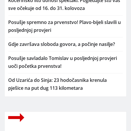
Kočerinško lito donosi spektakl: Pogledajte što vas
sve očekuje od 16. do 31. kolovoza
Posušje spremno za prvenstvo! Plavo-bijeli slavili u
posljednjoj provjeri
Gdje završava sloboda govora, a počinje nasilje?
Posušje savladalo Tomislav u posljednjoj provjeri
uoči početka prvenstva!
Od Uzarića do Sinja: 23 hodočasnika krenula
pješice na put dug 113 kilometara