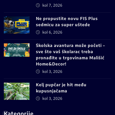
kol 7, 2026
Ne propustite novu FIS Plus
sedmicu za super uštede
kol 6, 2026
Školska avantura može početi –
sve što vaš školarac treba
pronađite u trgovinama Mališić
Home&Decor!
kol 3, 2026
Kelj pupčar je hit među
kupusnjačama
kol 3, 2026
Kategorije