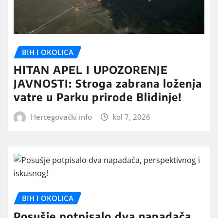
BIH I OKOLICA
HITAN APEL I UPOZORENJE
JAVNOSTI: Stroga zabrana loženja
vatre u Parku prirode Blidinje!
Hercegovački info
kol 7, 2026
BIH I OKOLICA
Posušje potpisalo dva napadača,