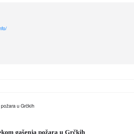
nfo/
jekom gašenja požara u Grčkih