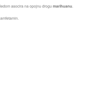
zgledom asocira na opojnu drogu
marihuanu
.
 amfetamin.