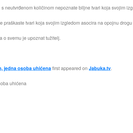
u s neutvrđenom količinom nepoznate biljne tvari koja svojim i
e praškaste tvari koja svojim izgledom asocira na opojnu drogu
a o svemu je upoznat tužitelj.
in, jedna osoba uhićena
first appeared on
Jabuka.tv
.