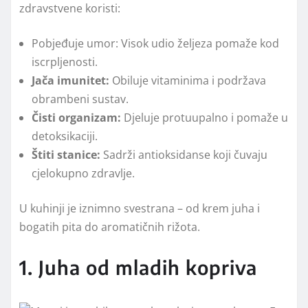
zdravstvene koristi:
Pobjeđuje umor: Visok udio željeza pomaže kod
iscrpljenosti.
Jača imunitet:
Obiluje vitaminima i podržava
obrambeni sustav.
Čisti organizam:
Djeluje protuupalno i pomaže u
detoksikaciji.
Štiti stanice:
Sadrži antioksidanse koji čuvaju
cjelokupno zdravlje.
U kuhinji je iznimno svestrana – od krem juha i
bogatih pita do aromatičnih rižota.
1. Juha od mladih kopriva