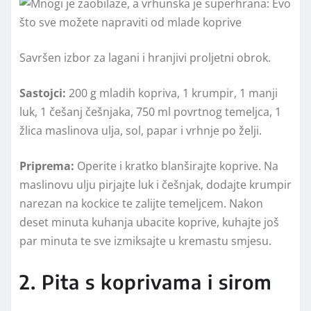
Savršen izbor za lagani i hranjivi proljetni obrok.
Sastojci:
200 g mladih kopriva, 1 krumpir, 1 manji
luk, 1 češanj češnjaka, 750 ml povrtnog temeljca, 1
žlica maslinova ulja, sol, papar i vrhnje po želji.
Priprema:
Operite i kratko blanširajte koprive. Na
maslinovu ulju pirjajte luk i češnjak, dodajte krumpir
narezan na kockice te zalijte temeljcem. Nakon
deset minuta kuhanja ubacite koprive, kuhajte još
par minuta te sve izmiksajte u kremastu smjesu.
2. Pita s koprivama i sirom