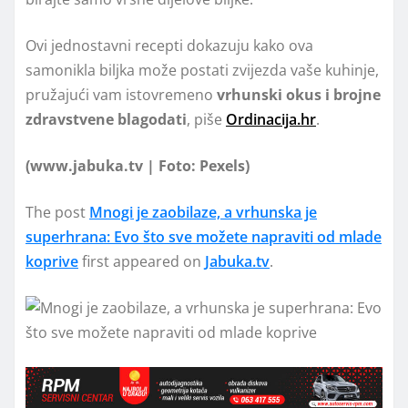
Ovi jednostavni recepti dokazuju kako ova
samonikla biljka može postati zvijezda vaše kuhinje,
pružajući vam istovremeno
vrhunski okus i brojne
zdravstvene blagodati
, piše
Ordinacija.hr
.
(www.jabuka.tv | Foto: Pexels)
The post
Mnogi je zaobilaze, a vrhunska je
superhrana: Evo što sve možete napraviti od mlade
koprive
first appeared on
Jabuka.tv
.