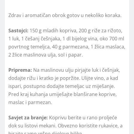
Zdrav i aromatičan obrok gotov u nekoliko koraka.
Sastojci:
150 g mladih kopriva, 200 g riže za rižoto,
1 luk, 1 češanj češnjaka, 1 dl bijelog vina, oko 700 ml
povrtnog temeljca, 40 g parmezana, 1 žlica maslaca,
2 žlice maslinova ulja, sol i papar.
Priprema:
Na maslinovu ulju pirjajte luk i češnjak,
dodajte rižu i kratko je popržite. Ulijte vino, a kad
ispari, postupno dodajte temeljac uz miješanje.
Pred kraj kuhanja umiješajte blanširane koprive,
maslac i parmezan.
Savjet za branje:
Koprivu berite u rano proljeće
dok su listovi mekani. Obvezno koristite rukavice, a
birajte samo vršne dijelove biljke.