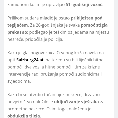
kamionom kojim je upravljao
51
–
godišnji vozač
.
Prilikom sudara mladić je ostao
priklješten pod
tegljačem
. Za 26-godišnjaka je svaka
pomoć stigla
prekasno
; podlegao je teškim ozljedama na mjestu
nesreće, priopćila je policija.
Kako je glasnogovornica Crvenog križa navela na
upit
Salzburg24.at
, na terenu su bili liječnik hitne
pomoći, dva vozila hitne pomoći i tim za krizne
intervencije radi pružanja pomoći sudionicima i
svjedocima.
Kako bi se utvrdio točan tijek nesreće, državno
odvjetništvo naložilo je
uključivanje vještaka
za
prometne nesreće. Osim toga, naložena je
obdukcija
tijela
.