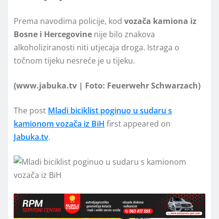
Prema navodima policije, kod
vozača kamiona iz
Bosne i Hercegovine
nije bilo znakova
alkoholiziranosti niti utjecaja droga. Istraga o
točnom tijeku nesreće je u tijeku.
(www.jabuka.tv | Foto: Feuerwehr Schwarzach)
The post
Mladi biciklist poginuo u sudaru s
kamionom vozača iz BiH
first appeared on
Jabuka.tv
.