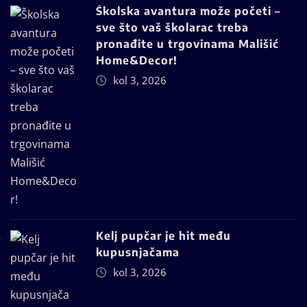
Školska avantura može početi –
sve što vaš školarac treba
pronađite u trgovinama Mališić
Home&Decor!
kol 3, 2026
Kelj pupčar je hit među
kupusnjačama
kol 3, 2026