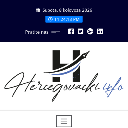
Skip
Subota, 8 kolovoza 2026
to
content
11:24:19 PM
Pratite nas