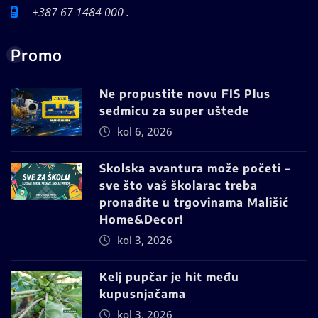
+387 67 1484 000 .
Promo
Ne propustite novu FIS Plus
sedmicu za super uštede
kol 6, 2026
Školska avantura može početi –
sve što vaš školarac treba
pronađite u trgovinama Mališić
Home&Decor!
kol 3, 2026
Kelj pupčar je hit među
kupusnjačama
kol 3, 2026