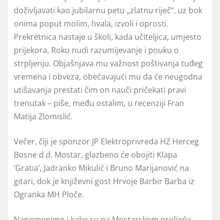
doživljavati kao jubilarnu petu „zlatnu riječ“, uz bok
onima poput molim, hvala, izvoli i oprosti.
Prekretnica nastaje u školi, kada učiteljica, umjesto
prijekora, Roku nudi razumijevanje i pouku o
strpljenju. Objašnjava mu važnost poštivanja tuđeg
vremena i obveza, obećavajući mu da će neugodna
utišavanja prestati čim on nauči pričekati pravi
trenutak – piše, među ostalim, u recenziji Fran
Matija Zlomislić.
Večer, čiji je sponzor JP Elektroprivreda HZ Herceg
Bosne d.d. Mostar, glazbeno će obojiti Klapa
‘Gratia’, Jadranko Mikulić i Bruno Marijanović na
gitari, dok je književni gost Hrvoje Barbir Barba iz
Ogranka MH Ploče.
Napomenimo i kako su na Mostarskom proljeću