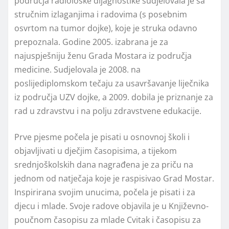
područja radiološke dijagnostike sudjelovala je sa
stručnim izlaganjima i radovima (s posebnim
osvrtom na tumor dojke), koje je struka odavno
prepoznala. Godine 2005. izabrana je za
najuspješniju ženu Grada Mostara iz područja
medicine. Sudjelovala je 2008. na
poslijediplomskom tečaju za usavršavanje liječnika
iz područja UZV dojke, a 2009. dobila je priznanje za
rad u zdravstvu i na polju zdravstvene edukacije.
Prve pjesme počela je pisati u osnovnoj školi i
objavljivati u dječjim časopisima, a tijekom
srednjoškolskih dana nagrađena je za priču na
jednom od natječaja koje je raspisivao Grad Mostar.
Inspirirana svojim unucima, počela je pisati i za
djecu i mlade. Svoje radove objavila je u Književno-
poučnom časopisu za mlade Cvitak i časopisu za