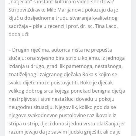
„natjecati“ s instant-kulturom video-shortova?
Stripovi Zdravke Mile Marijanović pokazuju da je
ključ u dosljednome trudu stvaranja kvalitetnog
sadržaja – piše u recenziji prof. dr. sc. Tina Laco,
dodajući:
– Drugim riječima, autorica ništa ne prepušta
slučaju: ona svjesno bira strip u kojemu, iz jednoga
izdanja u drugo, gradi lik pametnoga, nestašnoga,
znatiželjnog i zaigranog dječaka Roka s kojim se
svako dijete može poistovjetiti. Roko je dječak
velikog dobrog srca kojega ponekad benigna dječja
nestrpljivost i sitni nestašluci dovedu u pokoju
neugodnu situaciju. Njegov lik, koliko god da se
njegove svakodnevne pustolovine razlikovale iz
stripa u strip, djeci donosi jednu vrstu olakšanja jer
razumijevaju da je sasvim ljudski griješiti, ali da je