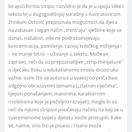
birajući formu stripa: razvidno je da je u spoju slike i
teksta te u dugogodišnjoj suradnji s ilustratoricom
Zrinkom Ostović prepoznala mogućnost da djeca
na zabavan i lagan način „treniraju“ vještine koje se
danas, nažalost, više ne podrazumijevaju:
koncentracija, pamćenje, razvoj kritičkog mišljenja i
– ne manje bitno – uživanje u tekstu. Može se,
zapravo, reći da su prepoznatljive „strip-minijature“
o dječaku Roku u edukativnome smislu dvostruko
važne: osim što se autorica u svakoj od priča bavi
odgojno-obrazovnim temama („zlatnim riječima“,
lijepim ponašanjem, manirima, karakternim
osobinama koje je poželjno razvijati), moglo bi se
reći da njezini stripovi poučavaju načinu na koji se u
suvremenome svijetu djetetu može pristupiti. Kako
se, naime, ono što je pisano i risano može