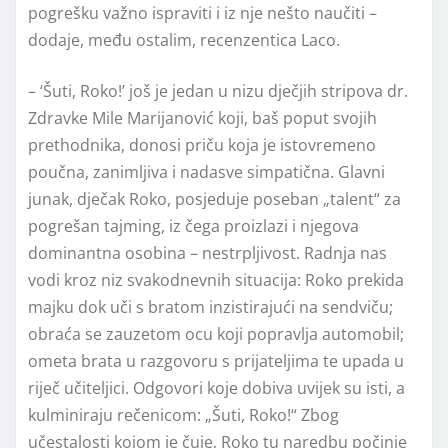
pogrešku važno ispraviti i iz nje nešto naučiti –
dodaje, među ostalim, recenzentica Laco.
– ‘Šuti, Roko!’ još je jedan u nizu dječjih stripova dr.
Zdravke Mile Marijanović koji, baš poput svojih
prethodnika, donosi priču koja je istovremeno
poučna, zanimljiva i nadasve simpatična. Glavni
junak, dječak Roko, posjeduje poseban „talent“ za
pogrešan tajming, iz čega proizlazi i njegova
dominantna osobina – nestrpljivost. Radnja nas
vodi kroz niz svakodnevnih situacija: Roko prekida
majku dok uči s bratom inzistirajući na sendviču;
obraća se zauzetom ocu koji popravlja automobil;
ometa brata u razgovoru s prijateljima te upada u
riječ učiteljici. Odgovori koje dobiva uvijek su isti, a
kulminiraju rečenicom: „Šuti, Roko!“ Zbog
učestalosti kojom je čuje, Roko tu naredbu počinje