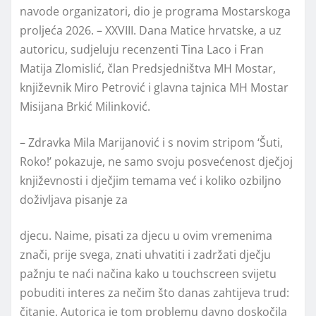
navode organizatori, dio je programa Mostarskoga
proljeća 2026. – XXVIII. Dana Matice hrvatske, a uz
autoricu, sudjeluju recenzenti Tina Laco i Fran
Matija Zlomislić, član Predsjedništva MH Mostar,
književnik Miro Petrović i glavna tajnica MH Mostar
Misijana Brkić Milinković.
– Zdravka Mila Marijanović i s novim stripom ‘Šuti,
Roko!’ pokazuje, ne samo svoju posvećenost dječjoj
književnosti i dječjim temama već i koliko ozbiljno
doživljava pisanje za
djecu. Naime, pisati za djecu u ovim vremenima
znači, prije svega, znati uhvatiti i zadržati dječju
pažnju te naći načina kako u touchscreen svijetu
pobuditi interes za nečim što danas zahtijeva trud:
čitanje. Autorica je tom problemu davno doskočila