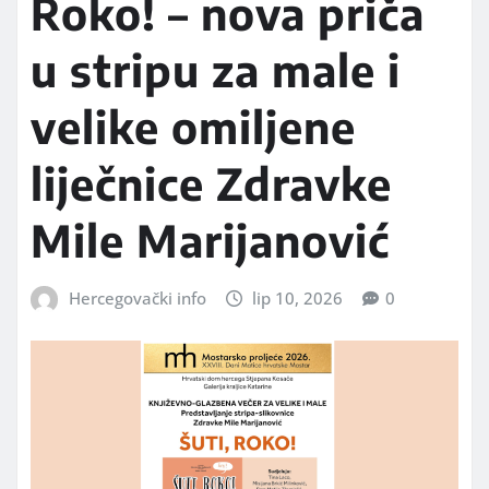
Roko! – nova priča
u stripu za male i
velike omiljene
liječnice Zdravke
Mile Marijanović
Hercegovački info
lip 10, 2026
0