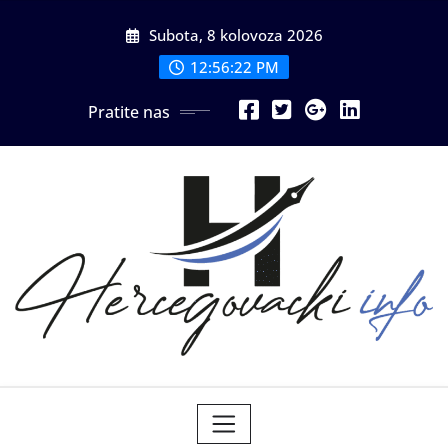
Skip
Subota, 8 kolovoza 2026
to
content
12:56:24 PM
Pratite nas