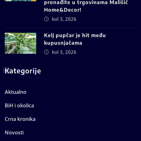
pronađite u trgovinama Mališić
Home&Decor!
kol 3, 2026
Kelj pupčar je hit među
kupusnjačama
kol 3, 2026
Kategorije
Aktualno
BiH i okolica
Crna kronika
Novosti