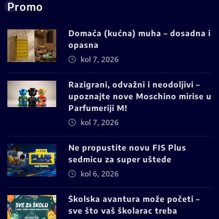
Promo
Domaća (kućna) muha – dosadna i
opasna
kol 7, 2026
Razigrani, odvažni i neodoljivi –
upoznajte nove Moschino mirise u
Parfumeriji M!
kol 7, 2026
Ne propustite novu FIS Plus
sedmicu za super uštede
kol 6, 2026
Školska avantura može početi –
sve što vaš školarac treba