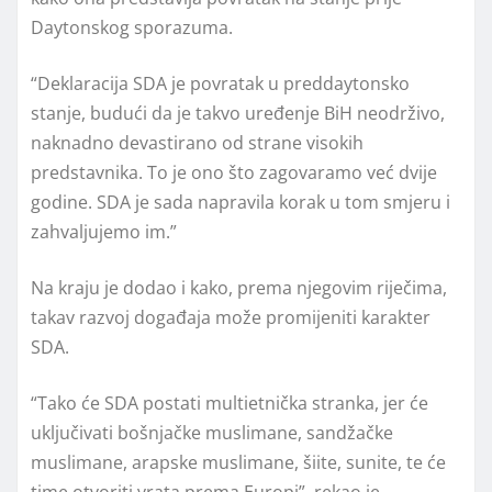
Daytonskog sporazuma.
“Deklaracija SDA je povratak u preddaytonsko
stanje, budući da je takvo uređenje BiH neodrživo,
naknadno devastirano od strane visokih
predstavnika. To je ono što zagovaramo već dvije
godine. SDA je sada napravila korak u tom smjeru i
zahvaljujemo im.”
Na kraju je dodao i kako, prema njegovim riječima,
takav razvoj događaja može promijeniti karakter
SDA.
“Tako će SDA postati multietnička stranka, jer će
uključivati bošnjačke muslimane, sandžačke
muslimane, arapske muslimane, šiite, sunite, te će
time otvoriti vrata prema Europi”, rekao je