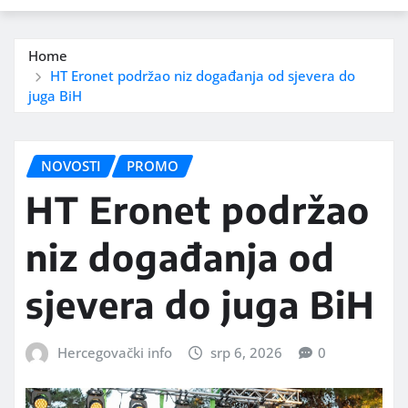
Home
HT Eronet podržao niz događanja od sjevera do
juga BiH
NOVOSTI
PROMO
HT Eronet podržao
niz događanja od
sjevera do juga BiH
Hercegovački info
srp 6, 2026
0