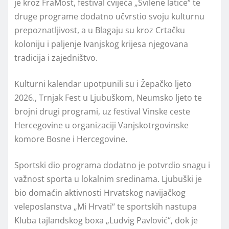
je kroz FraMost, festival cvijeća „Svilene latice“ te
druge programe dodatno učvrstio svoju kulturnu
prepoznatljivost, a u Blagaju su kroz Crtačku
koloniju i paljenje Ivanjskog krijesa njegovana
tradicija i zajedništvo.
Kulturni kalendar upotpunili su i Žepačko ljeto
2026., Trnjak Fest u Ljubuškom, Neumsko ljeto te
brojni drugi programi, uz festival Vinske ceste
Hercegovine u organizaciji Vanjskotrgovinske
komore Bosne i Hercegovine.
Sportski dio programa dodatno je potvrdio snagu i
važnost sporta u lokalnim sredinama. Ljubuški je
bio domaćin aktivnosti Hrvatskog navijačkog
veleposlanstva „Mi Hrvati“ te sportskih nastupa
Kluba tajlandskog boxa „Ludvig Pavlović“, dok je