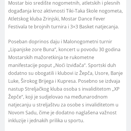
Mostar bio središte nogometnih, atletskih i plesnih
događanja kroz aktivnosti Tiki-Taka škole nogometa,
Atletskog kluba Zrinjski, Mostar Dance Fever
Festivala te brojnih turnira i 3×3 Basket natjecanja.
Poseban doprinos daju i Malonogometni turnir
„Lipanjske zore Buna“, koncert u povodu 30 godina
Mostarskih mažoretkinja te rukometne
manifestacije poput „Noći Izviđača“. Sportski duh
dodatno su obogatili i klubovi iz Žepča, Usore, Banje
Luke, Širokog Brijega i Kupresa. Posebno se izdvaja
nastup Streljačkog kluba osoba s invaliditetom „XP
Žepče“, koji je sudjelovao na međunarodnom
natjecanju u streljaštvu za osobe s invaliditetom u
Novom Sadu, čime je dodatno naglašena važnost
inkluzije i jednakih prilika u sportu.