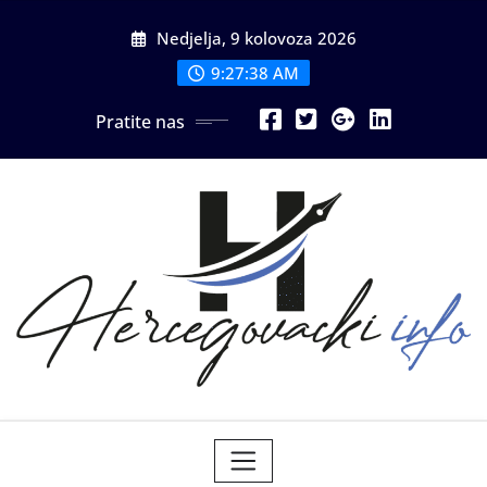
Skip
Nedjelja, 9 kolovoza 2026
to
content
9:27:40 AM
Pratite nas