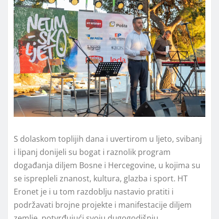
S dolaskom toplijih dana i uvertirom u ljeto, svibanj
i lipanj donijeli su bogat i raznolik program
događanja diljem Bosne i Hercegovine, u kojima su
se isprepleli znanost, kultura, glazba i sport. HT
Eronet je i u tom razdoblju nastavio pratiti i
podržavati brojne projekte i manifestacije diljem
zemlje, potvrđujući svoju dugogodišnju