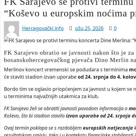
FK Sarajevo se protivi terminu
“Koševo u europskim noćima p
Hercegovački info
ožu 25, 2026
0
FK Sarajevo obratio se javnosti nakon što je za
bosanskohercegovačkog pjevača Dino Merlin na
Merlinov koncert vremenski se podudara s terminima
mo
će staviti stadion izvan uporabe
od 24. srpnja do 4. kolo
Bordo tim se oglasio priopćenjem za javnost u kojem se 
u terminima najvažnijih utakmica za klub.
FK Sarajevo želi se obratiti javnosti povodom informacija o
mo
Koševo, što bi stadion stavilo
izvan uporabe od 24. srpnja do
Ovaj termin poklapa se s razdobljem
europskih natjecanja
k
rezultatskom smislu, tako i u kontekstu financijske stabilnosti