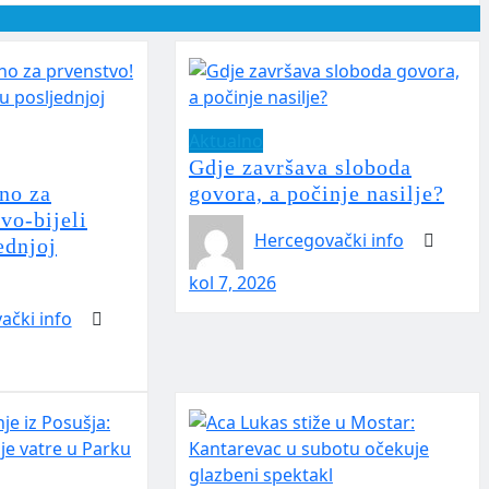
Aktualno
Gdje završava sloboda
no za
govora, a počinje nasilje?
vo-bijeli
Hercegovački info
ednjoj
kol 7, 2026
ački info