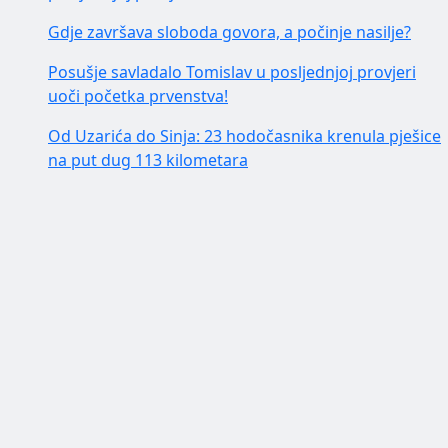
Gdje završava sloboda govora, a počinje nasilje?
Posušje savladalo Tomislav u posljednjoj provjeri
uoči početka prvenstva!
Od Uzarića do Sinja: 23 hodočasnika krenula pješice
na put dug 113 kilometara