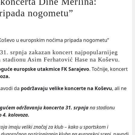
 koncerta Dine Merlina:
ripada nogometu”
 31. srpnja zakazan koncert najpopularnijeg
 stadionu Asim Ferhatović Hase na Koševu.
guće europske utakmice FK Sarajevo
. Točnije, koncert
voza.
navodi da
podržavaju velike koncerte na Koševu
, ali ne
gućem održavanju koncerta 31. srpnja
na stadionu
 4. kolovoza.
oja imaju veliki značaj za klub – kako u sportskom i
 i dugoročnog pozicioniranja kluba na europskoj sceni,
navodi