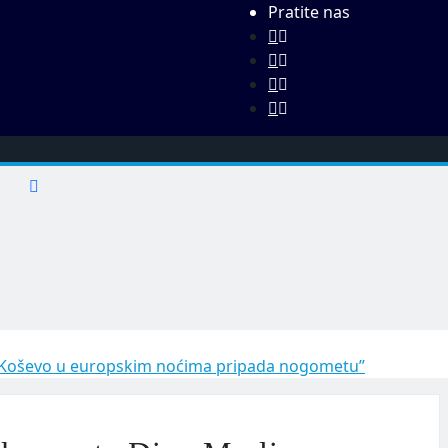
Pratite nas
: “Koševo u europskim noćima pripada nogometu”