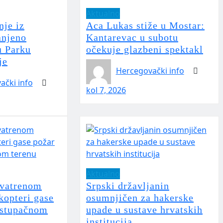
Aktualno
nje iz
Aca Lukas stiže u Mostar:
anjeno
Kantarevac u subotu
u Parku
očekuje glazbeni spektakl
je
Hercegovački info
ački info
kol 7, 2026
Aktualno
 vatrenom
Srpski državljanin
kopteri gase
osumnjičen za hakerske
istupačnom
upade u sustave hrvatskih
institucija