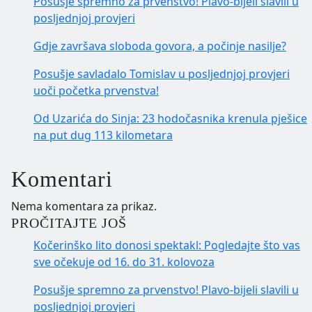
Posušje spremno za prvenstvo! Plavo-bijeli slavili u
posljednjoj provjeri
Gdje završava sloboda govora, a počinje nasilje?
Posušje savladalo Tomislav u posljednjoj provjeri
uoči početka prvenstva!
Od Uzarića do Sinja: 23 hodočasnika krenula pješice
na put dug 113 kilometara
Komentari
Nema komentara za prikaz.
PROČITAJTE JOŠ
Kočerinško lito donosi spektakl: Pogledajte što vas
sve očekuje od 16. do 31. kolovoza
Posušje spremno za prvenstvo! Plavo-bijeli slavili u
posljednjoj provjeri