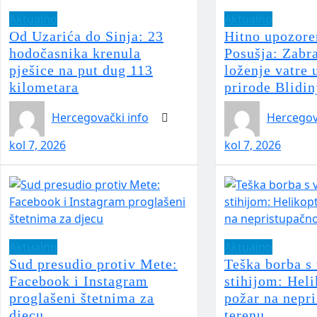
Aktualno
Aktualno
Od Uzarića do Sinja: 23
Hitno upozore
hodočasnika krenula
Posušja: Zabr
pješice na put dug 113
loženje vatre 
kilometara
prirode Blidin
Hercegovački info
Hercegov
kol 7, 2026
kol 7, 2026
Aktualno
Aktualno
Sud presudio protiv Mete:
Teška borba s
Facebook i Instagram
stihijom: Heli
proglašeni štetnima za
požar na nepr
djecu
terenu