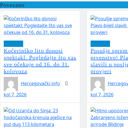
Povezano
Aktualno
Aktualno
Kočerinško lito donosi
Posušje sprem
spektakl: Pogledajte što vas
prvenstvo! Pla
sve očekuje od 16. do 31.
slavili u poslj
kolovoza
provjeri
Hercegovački info
Hercegov
kol 7, 2026
kol 7, 2026