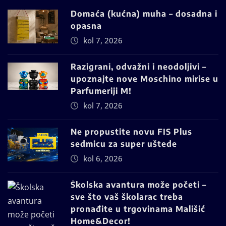
Domaća (kućna) muha – dosadna i
opasna
kol 7, 2026
Razigrani, odvažni i neodoljivi –
upoznajte nove Moschino mirise u
Parfumeriji M!
kol 7, 2026
Ne propustite novu FIS Plus
sedmicu za super uštede
kol 6, 2026
Školska avantura može početi –
sve što vaš školarac treba
pronađite u trgovinama Mališić
Home&Decor!