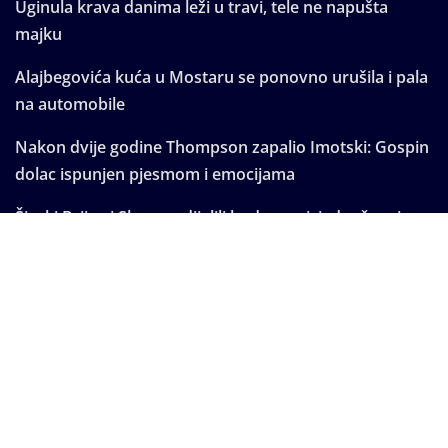
Uginula krava danima leži u travi, tele ne napušta
majku
Alajbegovića kuća u Mostaru se ponovno urušila i pala
na automobile
Nakon dvije godine Thompson zapalio Imotski: Gospin
dolac ispunjen pjesmom i emocijama
Široki Brijeg i Sloga podijelili bodove u izjednačenoj
utakmici
Thompson okupio više od 20 tisuća ljudi u Imotskom
Copyright © 2025 | Powered by
WordPress
|
Seattle
News
by
ThemeArile