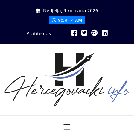
Skip
Nedjelja, 9 kolovoza 2026
to
content
9:59:15 AM
Pratite nas