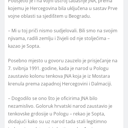
Podsjetio je i na vojni ustroj tadašnje JNA, prema
kojemu je Hercegovina bila uključena u sastav Prve
vojne oblasti sa sjedištem u Beogradu.
– Mi u toj priči nismo sudjelovali. Bili smo na svojim
njivama, radili zemlju i živjeli od nje stoljećima –
kazao je Sopta.
Posebno mjesto u govoru zauzelo je prisjećanje na
7. svibnja 1991. godine, kada je narod u Pologu
zaustavio kolonu tenkova JNA koja je iz Mostara
krenula prema zapadnoj Hercegovini i Dalmaciji.
– Dogodilo se ono što je oficirima JNA bilo
nezamislivo. Goloruk hrvatski narod zaustavio je
tenkovske grdosije u Pologu – rekao je Sopta,
dodajući kako su uz narod tada stali legitimno