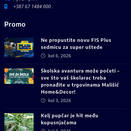
+387 67 1484 000 .
Promo
Ne propustite novu FIS Plus
sedmicu za super uštede
kol 6, 2026
Školska avantura može početi –
sve što vaš školarac treba
pronađite u trgovinama Mališić
Home&Decor!
kol 3, 2026
Kelj pupčar je hit među
kupusnjačama