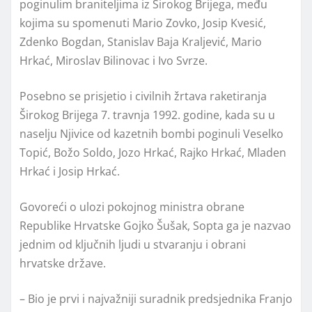
poginulim braniteljima iz Širokog Brijega, među
kojima su spomenuti Mario Zovko, Josip Kvesić,
Zdenko Bogdan, Stanislav Baja Kraljević, Mario
Hrkać, Miroslav Bilinovac i Ivo Svrze.
Posebno se prisjetio i civilnih žrtava raketiranja
Širokog Brijega 7. travnja 1992. godine, kada su u
naselju Njivice od kazetnih bombi poginuli Veselko
Topić, Božo Soldo, Jozo Hrkać, Rajko Hrkać, Mladen
Hrkać i Josip Hrkać.
Govoreći o ulozi pokojnog ministra obrane
Republike Hrvatske Gojko Šušak, Sopta ga je nazvao
jednim od ključnih ljudi u stvaranju i obrani
hrvatske države.
– Bio je prvi i najvažniji suradnik predsjednika Franjo