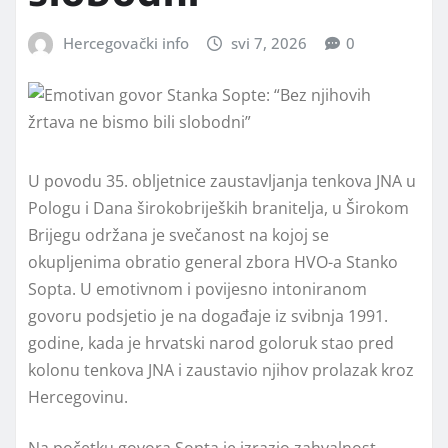
Hercegovački info
svi 7, 2026
0
U povodu 35. obljetnice zaustavljanja tenkova JNA u
Pologu i Dana širokobrijeških branitelja, u Širokom
Brijegu održana je svečanost na kojoj se
okupljenima obratio general zbora HVO-a Stanko
Sopta. U emotivnom i povijesno intoniranom
govoru podsjetio je na događaje iz svibnja 1991.
godine, kada je hrvatski narod goloruk stao pred
kolonu tenkova JNA i zaustavio njihov prolazak kroz
Hercegovinu.
Na početku govora Sopta je izrazio zahvalnost