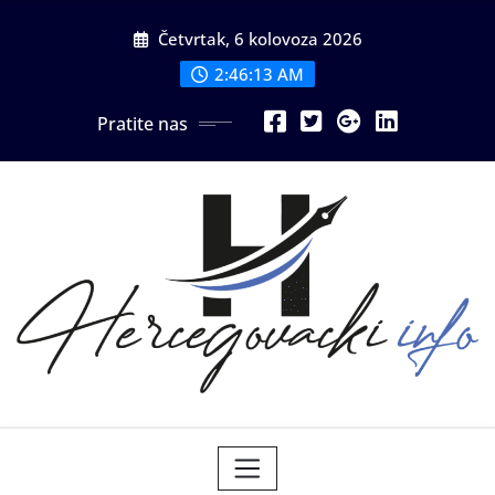
Skip
Četvrtak, 6 kolovoza 2026
to
content
2:46:15 AM
Pratite nas