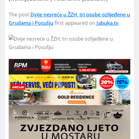
The post
Dvije nesreće u ŽZH, tri osobe ozlijeđene u
Grudama i Posušju
first appeared on
Jabuka.tv
.