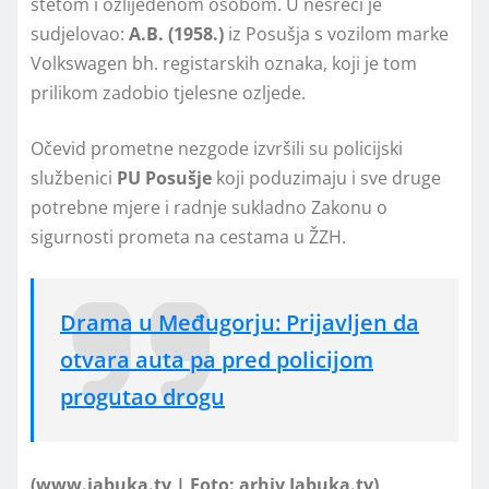
štetom i ozlijeđenom osobom. U nesreći je
sudjelovao:
A.B. (1958.)
iz Posušja s vozilom marke
Volkswagen bh. registarskih oznaka, koji je tom
prilikom zadobio tjelesne ozljede.
Očevid prometne nezgode izvršili su policijski
službenici
PU Posušje
koji poduzimaju i sve druge
potrebne mjere i radnje sukladno Zakonu o
sigurnosti prometa na cestama u ŽZH.
Drama u Međugorju: Prijavljen da
otvara auta pa pred policijom
progutao drogu
(www.jabuka.tv | Foto: arhiv Jabuka.tv)