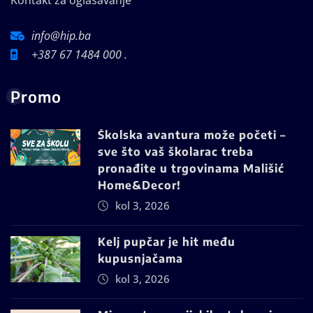
info@hip.ba
+387 67 1484 000 .
Promo
Školska avantura može početi –
sve što vaš školarac treba
pronađite u trgovinama Mališić
Home&Decor!
kol 3, 2026
Kelj pupčar je hit među
kupusnjačama
kol 3, 2026