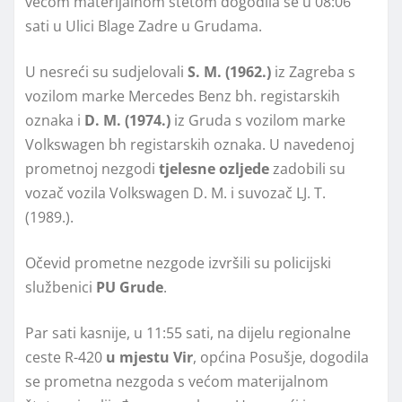
većom materijalnom štetom dogodila se u 08:06
sati u Ulici Blage Zadre u Grudama.
U nesreći su sudjelovali
S. M. (1962.)
iz Zagreba s
vozilom marke Mercedes Benz bh. registarskih
oznaka i
D. M. (1974.)
iz Gruda s vozilom marke
Volkswagen bh registarskih oznaka. U navedenoj
prometnoj nezgodi
tjelesne ozljede
zadobili su
vozač vozila Volkswagen D. M. i suvozač LJ. T.
(1989.).
Očevid prometne nezgode izvršili su policijski
službenici
PU Grude
.
Par sati kasnije, u 11:55 sati, na dijelu regionalne
ceste R-420
u mjestu Vir
, općina Posušje, dogodila
se prometna nezgoda s većom materijalnom