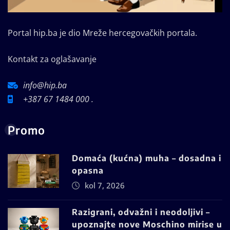
Portal hip.ba je dio Mreže hercegovačkih portala.
Kontakt za oglašavanje
info@hip.ba
+387 67 1484 000 .
Promo
Domaća (kućna) muha – dosadna i
opasna
kol 7, 2026
Razigrani, odvažni i neodoljivi –
upoznajte nove Moschino mirise u