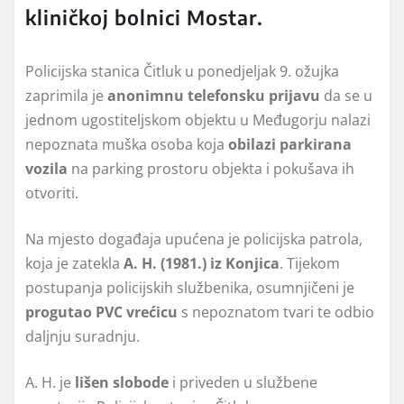
kliničkoj bolnici Mostar.
Policijska stanica Čitluk u ponedjeljak 9. ožujka
zaprimila je
anonimnu telefonsku prijavu
da se u
jednom ugostiteljskom objektu u Međugorju nalazi
nepoznata muška osoba koja
obilazi parkirana
vozila
na parking prostoru objekta i pokušava ih
otvoriti.
Na mjesto događaja upućena je policijska patrola,
koja je zatekla
A. H. (1981.) iz Konjica
. Tijekom
postupanja policijskih službenika, osumnjičeni je
progutao PVC vrećicu
s nepoznatom tvari te odbio
daljnju suradnju.
A. H. je
lišen slobode
i priveden u službene