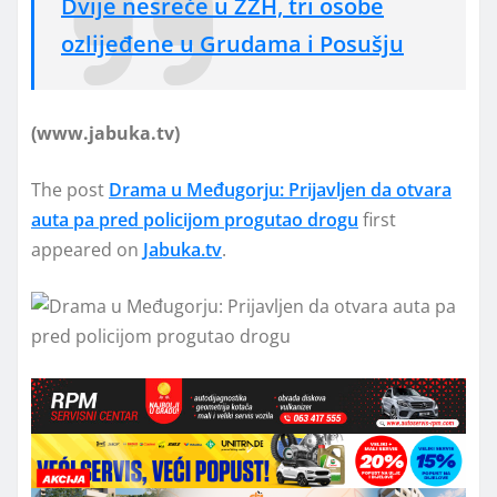
Dvije nesreće u ŽZH, tri osobe
ozlijeđene u Grudama i Posušju
(www.jabuka.tv)
The post
Drama u Međugorju: Prijavljen da otvara
auta pa pred policijom progutao drogu
first
appeared on
Jabuka.tv
.