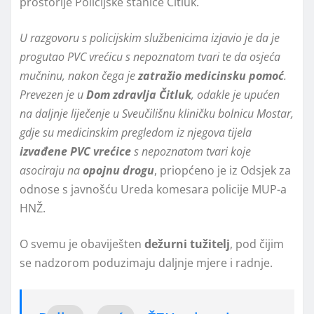
prostorije Policijske stanice Čitluk.
U razgovoru s policijskim službenicima izjavio je da je
progutao PVC vrećicu s nepoznatom tvari te da osjeća
mučninu, nakon čega je
zatražio medicinsku pomoć
.
Prevezen je u
Dom zdravlja Čitluk
, odakle je upućen
na daljnje liječenje u Sveučilišnu kliničku bolnicu Mostar,
gdje su medicinskim pregledom iz njegova tijela
izvađene PVC vrećice
s nepoznatom tvari koje
asociraju na
opojnu drogu
, priopćeno je iz Odsjek za
odnose s javnošću Ureda komesara policije MUP-a
HNŽ.
O svemu je obaviješten
dežurni tužitelj
, pod čijim
se nadzorom poduzimaju daljnje mjere i radnje.