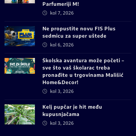
Parfumeriji M!
kol 7, 2026
Ne propustite novu FIS Plus
sedmicu za super uštede
kol 6, 2026
Školska avantura može početi –
sve što vaš školarac treba
pronađite u trgovinama Mališić
Home&Decor!
kol 3, 2026
Kelj pupčar je hit među
kupusnjačama
kol 3, 2026