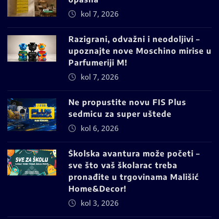
kol 7, 2026
Razigrani, odvažni i neodoljivi –
upoznajte nove Moschino mirise u
Parfumeriji M!
kol 7, 2026
Ne propustite novu FIS Plus
sedmicu za super uštede
kol 6, 2026
Školska avantura može početi –
sve što vaš školarac treba
pronađite u trgovinama Mališić
Home&Decor!
kol 3, 2026