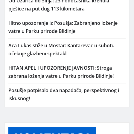
Od Uzarića do Sinja: 23 hodočasnika krenula
pješice na put dug 113 kilometara
Hitno upozorenje iz Posušja: Zabranjeno loženje
vatre u Parku prirode Blidinje
Aca Lukas stiže u Mostar: Kantarevac u subotu
očekuje glazbeni spektakl
HITAN APEL I UPOZORENJE JAVNOSTI: Stroga
zabrana loženja vatre u Parku prirode Blidinje!
Posušje potpisalo dva napadača, perspektivnog i
iskusnog!