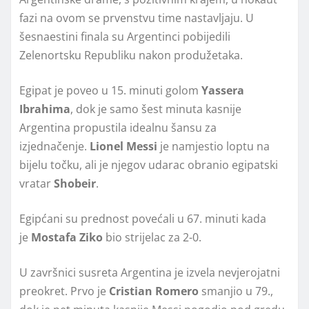
fazi na ovom se prvenstvu time nastavljaju. U
šesnaestini finala su Argentinci pobijedili
Zelenortsku Republiku nakon produžetaka.
Egipat je poveo u 15. minuti golom
Yassera
Ibrahima
, dok je samo šest minuta kasnije
Argentina propustila idealnu šansu za
izjednačenje.
Lionel Messi
je namjestio loptu na
bijelu točku, ali je njegov udarac obranio egipatski
vratar
Shobeir
.
Egipćani su prednost povećali u 67. minuti kada
je
Mostafa Ziko
bio strijelac za 2-0.
U završnici susreta Argentina je izvela nevjerojatni
preokret. Prvo je
Cristian Romero
smanjio u 79.,