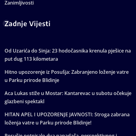
Zanimljivosti
Zadnje Vijesti
Od Uzarića do Sinja: 23 hodočasnika krenula pješice na
put dug 113 kilometara
Hitno upozorenje iz Posušja: Zabranjeno loženje vatre
u Parku prirode Blidinje
Aca Lukas stiže u Mostar: Kantarevac u subotu očekuje
glazbeni spektakl
HITAN APEL I UPOZORENJE JAVNOSTI: Stroga zabrana
loženja vatre u Parku prirode Blidinje!
Posušje potpisalo dva napadača, perspektivnog i