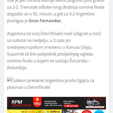
dok je pet minuta kasnije Messi pogodio pod gredu
za 2-2. Trenutak odluke ovog dvoboja osmine finala
dogodio se u 92. minuti, a gol za 3-2 Argentine
postigao je
Enzo Fernandez
.
Argentina će svoj četvrtfinalni meč odigrati u noći
sa subote na nedjelju, u 3 sata po
srednjeeuropskom vremenu u Kansas Cityju.
Suparnik će biti pobjednik posljednjeg ogleda
osmine finala u kojem se sastaju Švicarska –
Kolumbija.