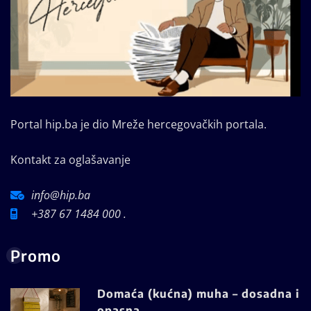
Portal hip.ba je dio Mreže hercegovačkih portala.
Kontakt za oglašavanje
info@hip.ba
+387 67 1484 000 .
Promo
Domaća (kućna) muha – dosadna i
opasna