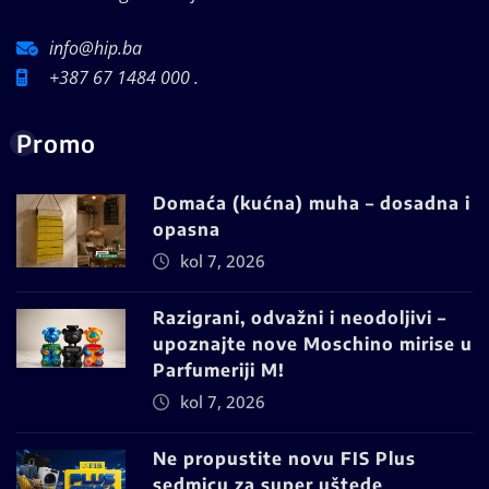
info@hip.ba
+387 67 1484 000 .
Promo
Domaća (kućna) muha – dosadna i
opasna
kol 7, 2026
Razigrani, odvažni i neodoljivi –
upoznajte nove Moschino mirise u
Parfumeriji M!
kol 7, 2026
Ne propustite novu FIS Plus
sedmicu za super uštede