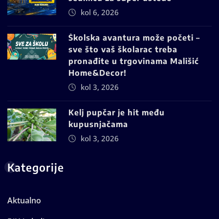
kol 6, 2026
Školska avantura može početi –
sve što vaš školarac treba
pronađite u trgovinama Mališić
Home&Decor!
kol 3, 2026
Kelj pupčar je hit među
kupusnjačama
kol 3, 2026
Kategorije
Aktualno