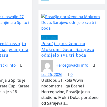
Aktualno
roki osvojio
Posušje poraženo na
 natjecanjima
Mokrom Docu: Sarajevo
taru
odnijelo sva tri boda
ački info
Hercegovački info
tra 26, 2026
0
vnja u Splitu je
U sklopu 31. kola Wwin
arate Cup. Karate
nogometna liga Bosne i
io je s 18
Hercegovine, Posušje je na
stadionu Mokri Dolac poraženo
od Sarajeva s…