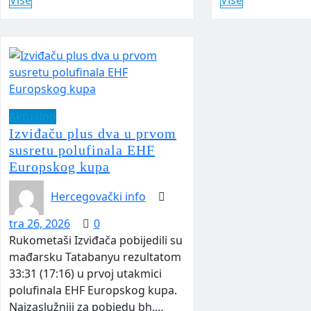
Aktualno
Izviđaču plus dva u prvom
susretu polufinala EHF
Europskog kupa
Hercegovački info
tra 26, 2026
0
Rukometaši Izviđača pobijedili su
mađarsku Tatabanyu rezultatom
33:31 (17:16) u prvoj utakmici
polufinala EHF Europskog kupa.
Najzaslužniji za pobjedu bh.…