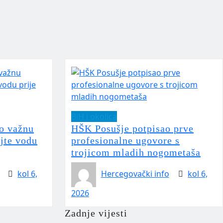
BiH i okolica
o važnu
HŠK Posušje potpisao prve
jte vodu
profesionalne ugovore s
trojicom mladih nogometaša
kol 6,
Hercegovački info
kol 6,
2026
Zadnje vijesti