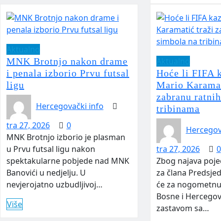
Aktualno
MNK Brotnjo nakon drame
Aktualno
i penala izborio Prvu futsal
Hoće li FIFA 
ligu
Mario Karamat
zabranu ratni
Hercegovački info
tribinama
tra 27, 2026
0
Hercegov
MNK Brotnjo izborio je plasman
u Prvu futsal ligu nakon
tra 27, 2026
0
spektakularne pobjede nad MNK
Zbog najava poje
Banovići u nedjelju. U
za člana Predsje
nevjerojatno uzbudljivoj…
će za nogometnu
Bosne i Hercegovi
Više
zastavom sa…