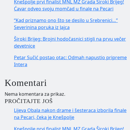
Knešpolje prvi finalist MNL MZ Grada Široki Brijeg!
Ćavar odveo svoju momčad u finale na Pecari
“Kad priznamo ono što se desilo u Srebrenici…”
Severinina poruka iz Jajca
Široki Brijeg: Brojni hodočasnici stigli na prvu večer
devetnice
Petar Sučić postao otac: Odmah napustio pripreme
Intera
Komentari
Nema komentara za prikaz.
PROČITAJTE JOŠ
Lijeva Obala nakon drame i šesteraca izborila finale
na Pecari, čeka je Knešpolje
Knešpolje prvi finalist MNL MZ Grada Široki Brijeg!