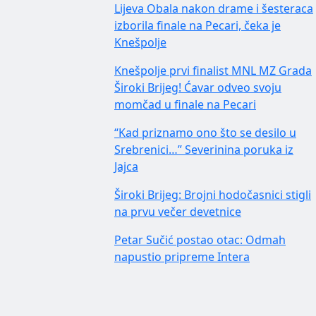
Lijeva Obala nakon drame i šesteraca
izborila finale na Pecari, čeka je
Knešpolje
Knešpolje prvi finalist MNL MZ Grada
Široki Brijeg! Ćavar odveo svoju
momčad u finale na Pecari
“Kad priznamo ono što se desilo u
Srebrenici…” Severinina poruka iz
Jajca
Široki Brijeg: Brojni hodočasnici stigli
na prvu večer devetnice
Petar Sučić postao otac: Odmah
napustio pripreme Intera