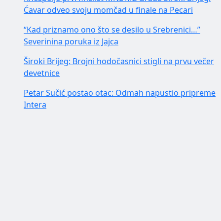
Ćavar odveo svoju momčad u finale na Pecari
“Kad priznamo ono što se desilo u Srebrenici…”
Severinina poruka iz Jajca
Široki Brijeg: Brojni hodočasnici stigli na prvu večer
devetnice
Petar Sučić postao otac: Odmah napustio pripreme
Intera