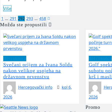
Više
Brojevi
1
…
291
292
293
…
458
Možda ste propustili
stranica
objava
BiH i okolica
BiH i okolica
Svečani prijem za Ivana Soldu
Golf spek
nakon velikog uspjeha na
subotu po
državnom prvenstvu
krš i masl
Hercegovački info
kol 6,
Herc
2026
2026
Promo