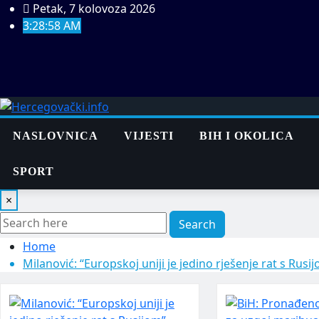
Skip
Petak, 7 kolovoza 2026
to
3:28:59 AM
content
NASLOVNICA
VIJESTI
BIH I OKOLICA
SPORT
×
Search
Home
Milanović: “Europskoj uniji je jedino rješenje rat s Rusi