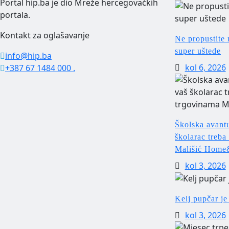
Portal hip.ba je dio Mreže hercegovačkih
portala.
Kontakt za oglašavanje
Ne propustite
super uštede
info@hip.ba
kol 6, 2026
+387 67 1484 000 .
Školska avantu
školarac treba
Mališić Home
kol 3, 2026
Kelj pupčar j
kol 3, 2026