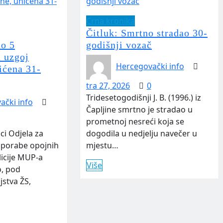
Crna kronika
Čitluk: Smrtno stradao 30-
o 5
godišnji vozač
a uzgoj
Hercegovački info
ićena 31-
tra 27, 2026
0
Tridesetogodišnji J. B. (1996.) iz
ački info
Čapljine smrtno je stradao u
prometnoj nesreći koja se
ici Odjela za
dogodila u nedjelju navečer u
uporabe opojnih
mjestu…
icije MUP-a
Više
o, pod
jstva ŽS,