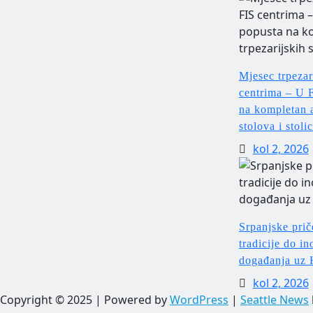
Mjesec trpezari
centrima – U 
na kompletan a
stolova i stoli
kol 2, 2026
Srpanjske pri
tradicije do i
događanja uz 
kol 2, 2026
Copyright © 2025 | Powered by
WordPress
|
Seattle News