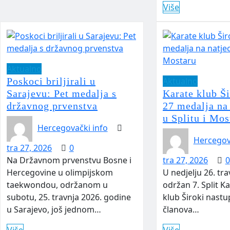
Više
Aktualno
Poskoci briljirali u
Aktualno
Sarajevu: Pet medalja s
Karate klub Ši
državnog prvenstva
27 medalja na
u Splitu i Mos
Hercegovački info
Hercegov
tra 27, 2026
0
Na Državnom prvenstvu Bosne i
tra 27, 2026
0
Hercegovine u olimpijskom
U nedjelju 26. tra
taekwondou, održanom u
održan 7. Split K
subotu, 25. travnja 2026. godine
klub Široki nastup
u Sarajevo, još jednom…
članova…
Više
Više