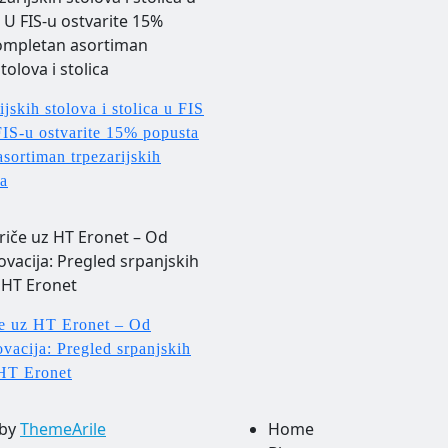
jskih stolova i stolica u FIS
FIS-u ostvarite 15% popusta
sortiman trpezarijskih
ca
če uz HT Eronet – Od
novacija: Pregled srpanjskih
HT Eronet
by
ThemeArile
Home