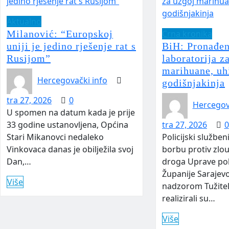
Aktualno
Milanović: “Europskoj
Crna kronika
uniji je jedino rješenje rat s
BiH: Pronađen
Rusijom”
laboratorija z
marihuane, uh
Hercegovački info
godišnjakinja
tra 27, 2026
0
Hercegov
U spomen na datum kada je prije
33 godine ustanovljena, Općina
tra 27, 2026
0
Stari Mikanovci nedaleko
Policijski služben
Vinkovaca danas je obilježila svoj
borbu protiv zlo
Dan,…
droga Uprave pol
Županije Sarajev
Više
nadzorom Tužitel
realizirali su…
Više