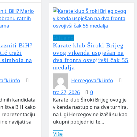
Aktualno
kazniti BiH?
Karate klub Široki Brijeg
ić traži
ovog vikenda uspješan na
h simbola na
dva fronta osvojivši čak 55
medalja
ački info
Hercegovački info
tra 27, 2026
0
dinih kandidata
Karate klub Široki Brijeg ovog je
dništva BiH kako
vikenda nastupio na dva turnira,
 reprezentaciju
na Ligi Hercegovine izašli su kao
ne navijati sa
ukupni pobjednici te…
Više