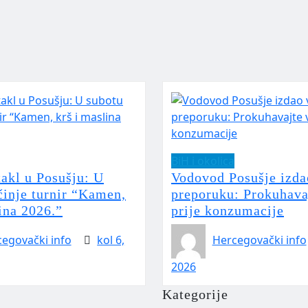
BiH i okolica
takl u Posušju: U
Vodovod Posušje izda
činje turnir “Kamen,
preporuku: Prokuhava
ina 2026.”
prije konzumacije
egovački info
kol 6,
Hercegovački info
2026
Kategorije