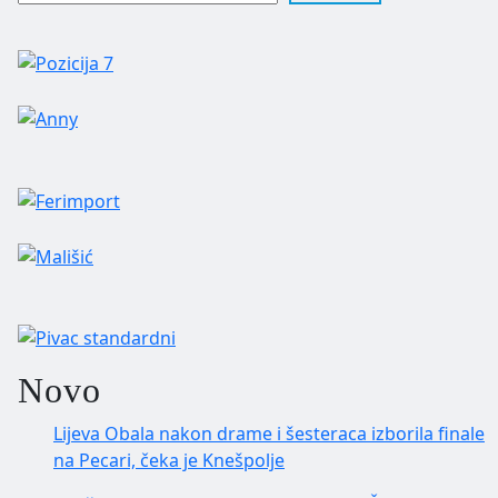
Novo
Lijeva Obala nakon drame i šesteraca izborila finale
na Pecari, čeka je Knešpolje