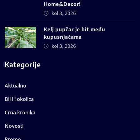
Home&Decor!
kol 3, 2026
Kelj pupčar je hit među
kupusnjačama
kol 3, 2026
Kategorije
Aktualno
BiH i okolica
Crna kronika
Novosti
Promo