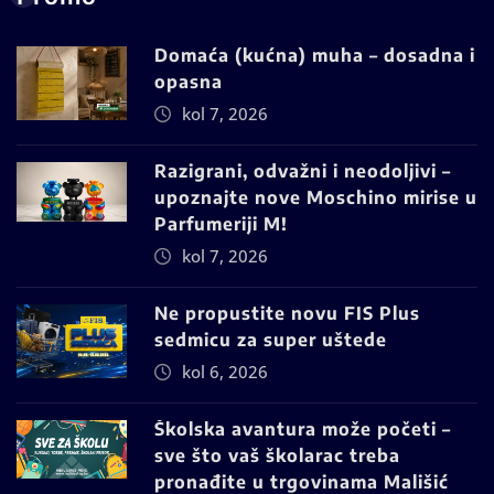
Domaća (kućna) muha – dosadna i
opasna
kol 7, 2026
Razigrani, odvažni i neodoljivi –
upoznajte nove Moschino mirise u
Parfumeriji M!
kol 7, 2026
Ne propustite novu FIS Plus
sedmicu za super uštede
kol 6, 2026
Školska avantura može početi –
sve što vaš školarac treba
pronađite u trgovinama Mališić