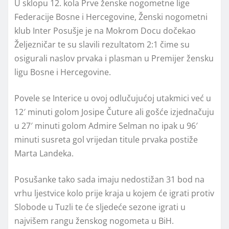
U sklopu 12. kola Prve ženske nogometne lige
Federacije Bosne i Hercegovine, Ženski nogometni
klub Inter Posušje je na Mokrom Docu dočekao
Željezničar te su slavili rezultatom 2:1 čime su
osigurali naslov prvaka i plasman u Premijer žensku
ligu Bosne i Hercegovine.
Povele se Interice u ovoj odlučujućoj utakmici već u
12′ minuti golom Josipe Čuture ali gošće izjednačuju
u 27′ minuti golom Admire Selman no ipak u 96′
minuti susreta gol vrijedan titule prvaka postiže
Marta Landeka.
Posušanke tako sada imaju nedostižan 31 bod na
vrhu ljestvice kolo prije kraja u kojem će igrati protiv
Slobode u Tuzli te će sljedeće sezone igrati u
najvišem rangu ženskog nogometa u BiH.