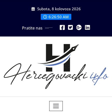
Skip
Subota, 8 kolovoza 2026
to
content
6:26:51 AM
Pratite nas