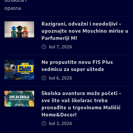
Razigrani, odvažni i neodoljivi –
upoznajte nove Moschino mirise u
Parfumeriji M!
kol 7, 2026
Ne propustite novu FIS Plus
sedmicu za super uštede
kol 6, 2026
Školska avantura može početi –
sve što vaš školarac treba
pronađite u trgovinama Mališić
Home&Decor!
kol 3, 2026