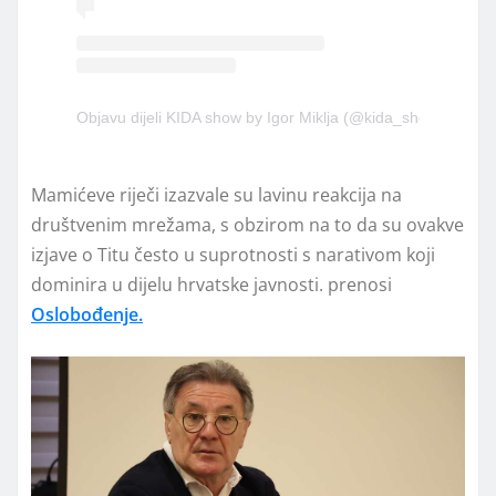
Objavu dijeli KIDA show by Igor Miklja (@kida_show)
Mamićeve riječi izazvale su lavinu reakcija na
društvenim mrežama, s obzirom na to da su ovakve
izjave o Titu često u suprotnosti s narativom koji
dominira u dijelu hrvatske javnosti. prenosi
Oslobođenje.