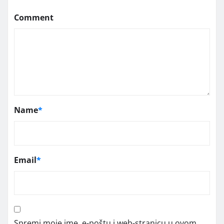
Comment
Name
*
Email
*
Spremi moje ime, e-poštu i web-stranicu u ovom