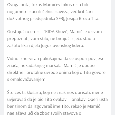
Ovoga puta, fokus Mamićev fokus nisu bili
nogometni suci ili čelnici saveza, već kritičari
doživotnog predsjednika SFRJ, Josipa Broza Tita.
Gostujući u emisiji “KIDA Show”, Mamić je u svom
prepoznatljivom stilu, ne birajući riječi, stao u
zaštitu lika i djela Jugoslovenskog lidera.
Vidno iznerviran pokušajima da se ospori povijesni
značaj nekadašnjeg maršala, Mamić je uputio
direktne i brutalne uvrede onima koji o Titu govore
s omalovažavanjem.
Što ćeš ti, klošaru, koji ne znaš nos obrisati, mene
uvjeravati da je bio Tito ovakav ili onakav. Operi usta
benzinom da izgovaraš ime Tito, rekao je Mamić
naglašavajući da zbog svojih stavova o