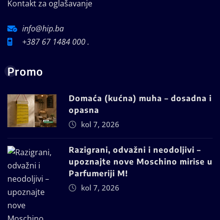
Kontakt za oglašavanje
info@hip.ba
+387 67 1484 000 .
Promo
Domaća (kućna) muha – dosadna i
opasna
kol 7, 2026
Razigrani, odvažni i neodoljivi –
upoznajte nove Moschino mirise u
Parfumeriji M!
kol 7, 2026