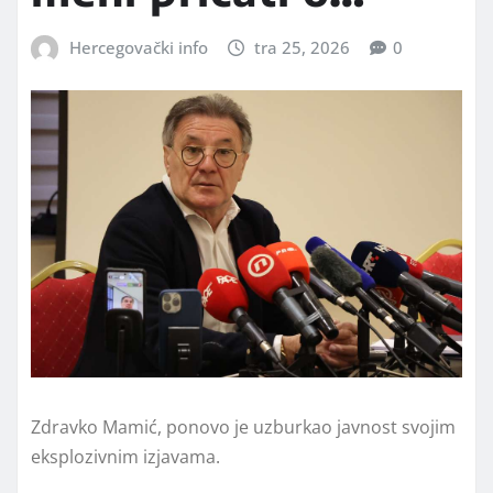
Hercegovački info
tra 25, 2026
0
Zdravko Mamić, ponovo je uzburkao javnost svojim
eksplozivnim izjavama.