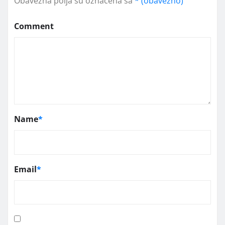
Obavezna polja su označena sa
* (obavezno)
Comment
Name
*
Email
*