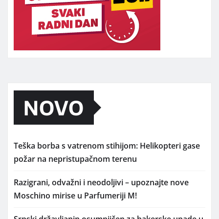
NOVO
Teška borba s vatrenom stihijom: Helikopteri gase
požar na nepristupačnom terenu
Razigrani, odvažni i neodoljivi – upoznajte nove
Moschino mirise u Parfumeriji M!
Srpski državljanin osumnjičen za hakerske upade u