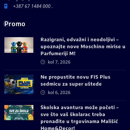
+387 67 1484 000 .
Promo
Razigrani, odvažni i neodoljivi –
upoznajte nove Moschino mirise u
Parfumeriji M!
kol 7, 2026
Ne propustite novu FIS Plus
sedmicu za super uštede
kol 6, 2026
Školska avantura može početi –
sve što vaš školarac treba
pronađite u trgovinama Mališić
Home&Decor!