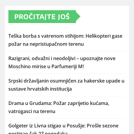
PROČITAJTE JOŠ
Teška borba s vatrenom stihijom: Helikopteri gase
požar na nepristupačnom terenu
Razigrani, odvažni i neodoljivi – upoznajte nove
Moschino mirise u Parfumeriji M!
Srpski državljanin osumnjičen za hakerske upade u
sustave hrvatskih institucija
Drama u Grudama: Požar zaprijetio kućama,
vatrogasci na terenu
Golgeter iz Livna stigao u Posušje: Prošle sezone
postigao čak 27 pogodaka