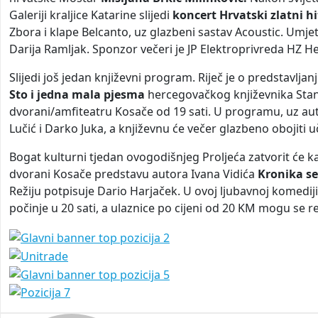
Galeriji kraljice Katarine slijedi
koncert Hrvatski zlatni hi
Zbora i klape Belcanto, uz glazbeni sastav Acoustic. Umjet
Darija Ramljak. Sponzor večeri je JP Elektroprivreda HZ H
Slijedi još jedan književni program. Riječ je o predstavlj
Sto i jedna mala pjesma
hercegovačkog književnika Stank
dvorani/amfiteatru Kosače od 19 sati. U programu, uz autora
Lučić i Darko Juka, a književnu će večer glazbeno obojiti u
Bogat kulturni tjedan ovogodišnjeg Proljeća zatvorit će k
dvorani Kosače predstavu autora Ivana Vidića
Kronika se
Režiju potpisuje Dario Harjaček. U ovoj ljubavnoj komedi
počinje u 20 sati, a ulaznice po cijeni od 20 KM mogu se 