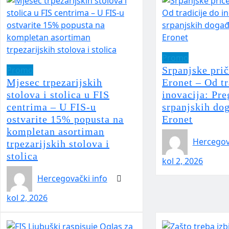
Promo
Promo
Srpanjske pri
Mjesec trpezarijskih
Eronet – Od tr
stolova i stolica u FIS
inovacija: Pre
centrima – U FIS-u
srpanjskih do
ostvarite 15% popusta na
Eronet
kompletan asortiman
Hercegov
trpezarijskih stolova i
stolica
kol 2, 2026
Hercegovački info
kol 2, 2026