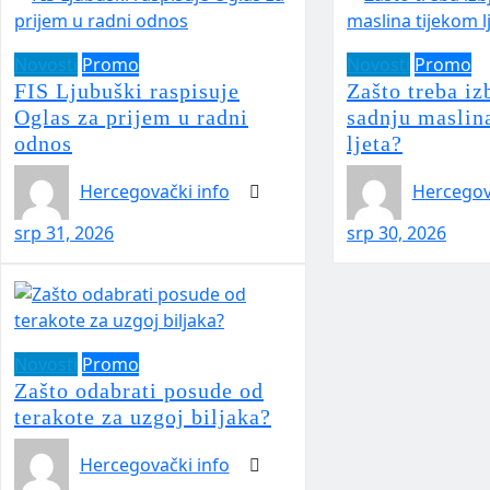
Novosti
Promo
Novosti
Promo
FIS Ljubuški raspisuje
Zašto treba iz
Oglas za prijem u radni
sadnju maslin
odnos
ljeta?
Hercegovački info
Hercegov
srp 31, 2026
srp 30, 2026
Novosti
Promo
Zašto odabrati posude od
terakote za uzgoj biljaka?
Hercegovački info