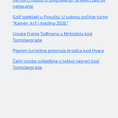
Cerno/Crnopod u doigravanju, Grljevići završili
natjecanje
Golf spektakl u Posušju: U subotu počinje turnir
“Kamen, krš i maslina 2026.”
Unuke Franje Tuđmana u Mrkodolu kod
Tomislavgrada
Pijanim turistima potonula brodica kod Hvara
Četiri osobe ozlijeđene u teškoj nesreći kod
Tomislavgrada