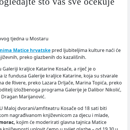
dajte što vas sve očekuje
anima Matice hrvatske
pred ljubiteljima kulture naći će
jiževnih, preko glazbenih do kazališnih.
Galeriji kraljice Katarine Kosače, a riječ je o
iz fundusa Galerije kraljice Katarine, koja su stvarale
na de Rivere, preko Lazara Drljače, Marina Topića, preko
Voditelj izložbenoga programa Galerije je Dalibor Nikolić,
je Dragan Marijanović.
. U Maloj dvorani/amfiteatru Kosače od 18 sati biti
om nagrađivanom književnicom za djecu i mlade,
morac,
kojim će moderirati glavna tajnica Matice
 književnosti uplovit ćemo u svijet glazbe – od 19.30 u