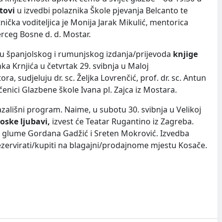
tovi
u izvedbi polaznika Škole pjevanja Belcanto te
nička voditeljica je Monija Jarak Mikulić, mentorica
erceg Bosne d. d. Mostar.
anju španjolskog i rumunjskog izdanja/prijevoda
knjige
a Krnjića u četvrtak 29. svibnja u Maloj
, sudjeluju dr. sc. Željka Lovrenčić, prof. dr. sc. Antun
čenici Glazbene škole Ivana pl. Zajca iz Mostara.
azališni program. Naime, u subotu 30. svibnja u Velikoj
oske ljubavi,
izvest će Teatar Rugantino iz Zagreba.
ji glume Gordana Gadžić i Sreten Mokrović. Izvedba
rezervirati/kupiti na blagajni/prodajnome mjestu Kosače.