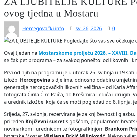
ZA LJUBITELJE KULTURE Pogle
ovog tjedna u Mostaru
Hercegovački info
svi 26, 2026
0
Ovaj tjedan na
Mostarskome proljeću 2026. – XXVIII. D
se čak pet programa – za svakog ponešto: od likovnih i kn
Prvi od njih na programu je u utorak 26. svibnja u 19 sati u 
izložbi
Hercegovina
s djelima, odnosno odabiru umjetnina 
generacije hercegovačkih likovnih veličina – od Karla Affa
fotografa Ćirila Ćire Raiča, do Krešimira Ledića i drugih. 
a urednik izložbe, koja će se moći pogledati do 8. lipnja, 
Srijeda, 27. svibnja, rezervirana je za književnost i glazbu
priređen
Književni susret
s gošćom, popularnom hrvatsk
novinarkom i urednicom te fotografkinjom
Brankom Pri
hrvatske Mostar
Misijana Brkić Milinković.
Nakon svijeta