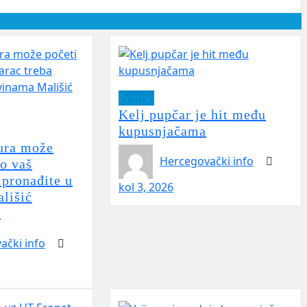
Promo
Kelj pupčar je hit među
kupusnjačama
ura može
Hercegovački info
to vaš
 pronađite u
kol 3, 2026
lišić
!
ački info