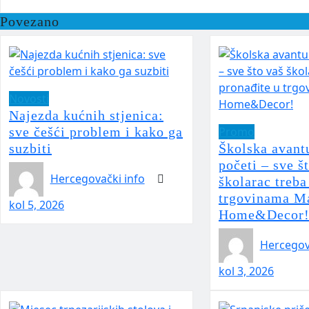
Povezano
Novosti
Najezda kućnih stjenica:
sve češći problem i kako ga
Promo
suzbiti
Školska avant
početi – sve š
Hercegovački info
školarac treba
trgovinama Ma
kol 5, 2026
Home&Decor
Hercegov
kol 3, 2026