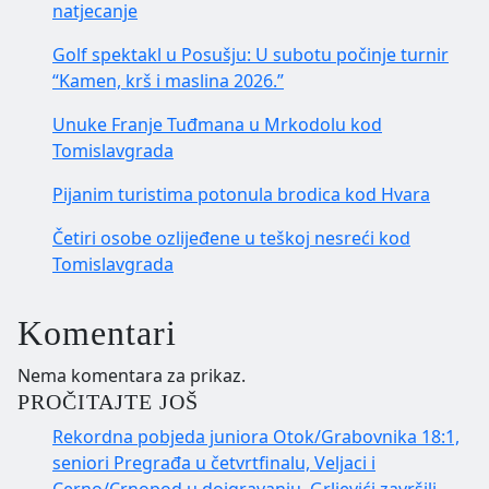
natjecanje
Golf spektakl u Posušju: U subotu počinje turnir
“Kamen, krš i maslina 2026.”
Unuke Franje Tuđmana u Mrkodolu kod
Tomislavgrada
Pijanim turistima potonula brodica kod Hvara
Četiri osobe ozlijeđene u teškoj nesreći kod
Tomislavgrada
Komentari
Nema komentara za prikaz.
PROČITAJTE JOŠ
Rekordna pobjeda juniora Otok/Grabovnika 18:1,
seniori Pregrađa u četvrtfinalu, Veljaci i