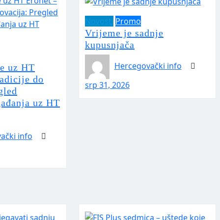
Novosti
Promo
Vrijeme je sadnje
kupusnjača
Hercegovački info
če uz HT
adicije do
srp 31, 2026
gled
gađanja uz HT
ački info