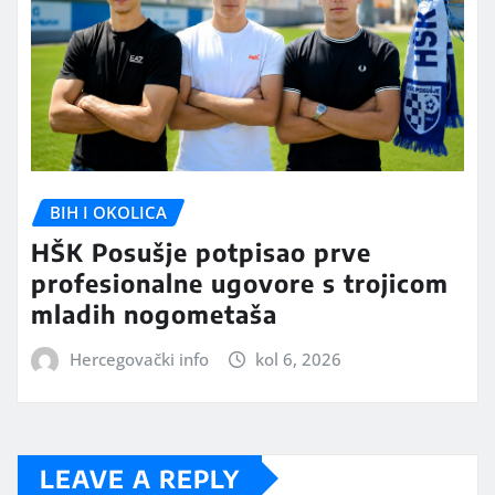
BIH I OKOLICA
HŠK Posušje potpisao prve
profesionalne ugovore s trojicom
mladih nogometaša
Hercegovački info
kol 6, 2026
LEAVE A REPLY