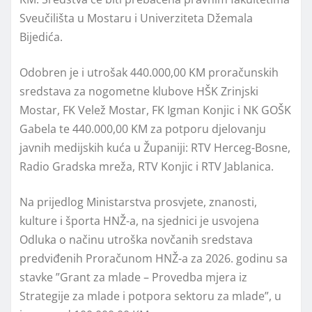
Sveučilišta u Mostaru i Univerziteta Džemala
Bijedića.
Odobren je i utrošak 440.000,00 KM proračunskih
sredstava za nogometne klubove HŠK Zrinjski
Mostar, FK Velež Mostar, FK Igman Konjic i NK GOŠK
Gabela te 440.000,00 KM za potporu djelovanju
javnih medijskih kuća u Županiji: RTV Herceg-Bosne,
Radio Gradska mreža, RTV Konjic i RTV Jablanica.
Na prijedlog Ministarstva prosvjete, znanosti,
kulture i športa HNŽ-a, na sjednici je usvojena
Odluka o načinu utroška novčanih sredstava
predviđenih Proračunom HNŽ-a za 2026. godinu sa
stavke ”Grant za mlade – Provedba mjera iz
Strategije za mlade i potpora sektoru za mlade”, u