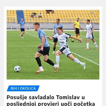
BIH I OKOLICA
Posušje savladalo Tomislav u
posljednjoj provjeri uoči početka