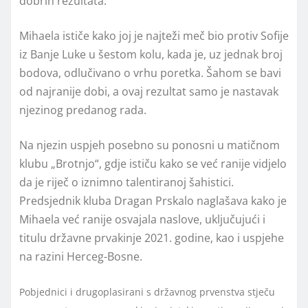
dobrih rezultata.
Mihaela ističe kako joj je najteži meč bio protiv Sofije
iz Banje Luke u šestom kolu, kada je, uz jednak broj
bodova, odlučivano o vrhu poretka. Šahom se bavi
od najranije dobi, a ovaj rezultat samo je nastavak
njezinog predanog rada.
Na njezin uspjeh posebno su ponosni u matičnom
klubu „Brotnjo“, gdje ističu kako se već ranije vidjelo
da je riječ o iznimno talentiranoj šahistici.
Predsjednik kluba Dragan Prskalo naglašava kako je
Mihaela već ranije osvajala naslove, uključujući i
titulu državne prvakinje 2021. godine, kao i uspjehe
na razini Herceg-Bosne.
Pobjednici i drugoplasirani s državnog prvenstva stječu