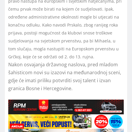
pravo nastupa na europskim i svjetskim natjecanjima, pri
čemu prvak može birati na kojem će sudjelovati. Ipak,
određene administrativne okolnosti mogle bi utjecati na
konačnu odluku. Kako navodi Prskalo, zbog ranijeg roka
prijava, postoji mogućnost da klubovi snose troškove
sudjelovanja na svjetskom prvenstvu, pa bi Mihaela, u
tom slučaju, mogla nastupiti na Europskom prvenstvu u
Grčkoj, koje će se održati od 2. do 13. rujna.
Nakon osvajanja državnog naslova, pred mladom
šahisticom novi su izazovi na međunarodnoj sceni,
gdje će imati priliku potvrditi svoj talent i izvan
granica Bosne i Hercegovine.