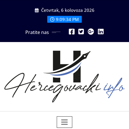
Skip
Četvrtak, 6 kolovoza 2026
to
content
9:09:36 PM
Pratite nas