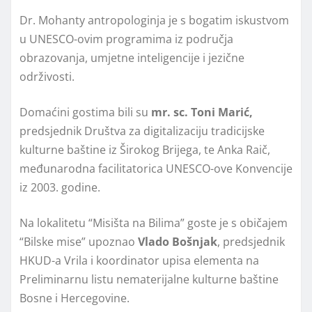
Dr. Mohanty antropologinja je s bogatim iskustvom
u UNESCO-ovim programima iz područja
obrazovanja, umjetne inteligencije i jezične
održivosti.
Domaćini gostima bili su
mr. sc. Toni Marić,
predsjednik Društva za digitalizaciju tradicijske
kulturne baštine iz Širokog Brijega, te Anka Raič,
međunarodna facilitatorica UNESCO-ove Konvencije
iz 2003. godine.
Na lokalitetu “Misišta na Bilima” goste je s običajem
“Bilske mise” upoznao
Vlado Bošnjak
, predsjednik
HKUD-a Vrila i koordinator upisa elementa na
Preliminarnu listu nematerijalne kulturne baštine
Bosne i Hercegovine.