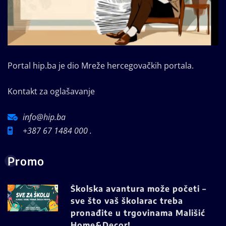
Portal hip.ba je dio Mreže hercegovačkih portala.
Kontakt za oglašavanje
info@hip.ba
+387 67 1484 000 .
Promo
Školska avantura može početi –
sve što vaš školarac treba
pronađite u trgovinama Mališić
Home&Decor!