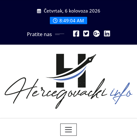
Skip
Četvrtak, 6 kolovoza 2026
to
content
8:49:05 AM
Pratite nas