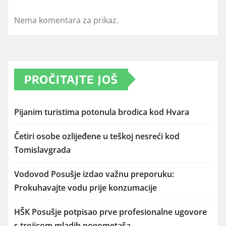
Nema komentara za prikaz.
PROČITAJTE JOŠ
Pijanim turistima potonula brodica kod Hvara
Četiri osobe ozlijeđene u teškoj nesreći kod
Tomislavgrada
Vodovod Posušje izdao važnu preporuku:
Prokuhavajte vodu prije konzumacije
HŠK Posušje potpisao prve profesionalne ugovore
s trojicom mladih nogometaša