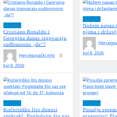
Aktualno
Aktualno
Nožem napao t
Cristiano Ronaldo i
njima i držav
Georgina danas izgovaraju
Hercegov
sudbonosno „da“?
kol 8, 2026
Hercegovački info
kol 8, 2026
Aktualno
Aktualno
Kočerinško lito donosi
Posušje sprem
spektakl: Pogledajte što vas
prvenstvo! Pla