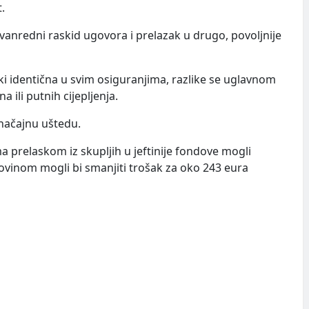
.
anredni raskid ugovora i prelazak u drugo, povoljnije
i identična u svim osiguranjima, razlike se uglavnom
ili putnih cijepljenja.
značajnu uštedu.
a prelaskom iz skupljih u jeftinije fondove mogli
ovinom mogli bi smanjiti trošak za oko 243 eura