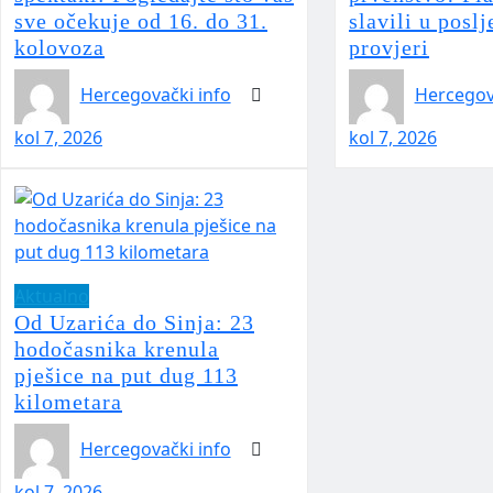
sve očekuje od 16. do 31.
slavili u poslj
kolovoza
provjeri
Hercegovački info
Hercegov
kol 7, 2026
kol 7, 2026
Aktualno
Od Uzarića do Sinja: 23
hodočasnika krenula
pješice na put dug 113
kilometara
Hercegovački info
kol 7, 2026