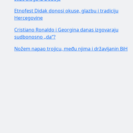
Etnofest Didak donosi okuse, glazbu i tradiciju
Hercegovine
Cristiano Ronaldo i Georgina danas izgovaraju
sudbonosno „da“?
Nožem napao trojicu, među njima i državljanin BiH