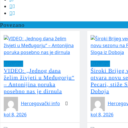
Povezano
Aktualno
Aktualno
VIDEO: „Jednog dana
Široki Brijeg 
želim živjeti u Međugorju“
otvara novu s
– Antonijina poruka
Pecari, stiže S
posebno nas je dirnula
Doboja
Hercegovački info
Hercegov
kol 8, 2026
kol 8, 2026