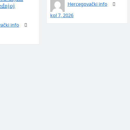
Hercegovački info
ednjoj
kol 7, 2026
ački info