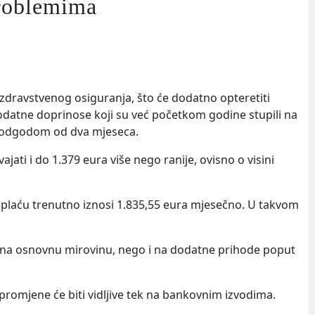
problemima
a zdravstvenog osiguranja, što će dodatno opteretiti
datne doprinose koji su već početkom godine stupili na
 s odgodom od dva mjeseca.
ati i do 1.379 eura više nego ranije, ovisno o visini
plaću trenutno iznosi 1.835,55 eura mjesečno. U takvom
o na osnovnu mirovinu, nego i na dodatne prihode poput
promjene će biti vidljive tek na bankovnim izvodima.