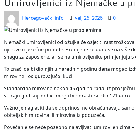
Umirovljenici iz Njemačke u 
Hercegovački info
velj 26, 2026
0
Njemački umirovljenici od ožujka će osjetiti rast troškov
njihove mjesečne prihode. Promjene se odnose na više do
snagu za zaposlene, ali se na umirovljenike primjenjuju
To znači da bi dio njih u narednih godinu dana mogao izdvaj
mirovine i osiguravajućoj kući.
Standardna mirovina nakon 45 godina rada uz prosječnu 
slučaju godišnji odbici mogli bi porasti za oko 121 euro.
Važno je naglasiti da se doprinosi ne obračunavaju sam
obiteljskih mirovina ili mirovina iz poduzeća.
Povećanje se neće posebno najavljivati umirovljenicima – 