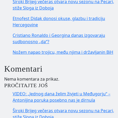
Široki Brijeg večeras otvara novu sezonu na Pecari,
stiže Sloga iz Doboja
Etnofest Didak donosi okuse, glazbu i tradiciju
Hercegovine
Cristiano Ronaldo i Georgina danas izgovaraju
sudbonosno „da“?
Nožem napao trojicu, među njima i državljanin BiH
Komentari
Nema komentara za prikaz.
PROČITAJTE JOŠ
VIDEO: „Jednog dana želim živjeti u Međugorju“ –
Antonijina poruka posebno nas je dirnula
Široki Brijeg večeras otvara novu sezonu na Pecari,
stiže Sloga iz Doboja