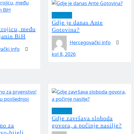
Aktualno
Gdje je danas Ante
rojicu, među
Gotovina?
ljanin BiH
Hercegovački info
ački info
kol 8, 2026
Aktualno
Gdje završava sloboda
no za
govora, a počinje nasilje?
vo-bijeli