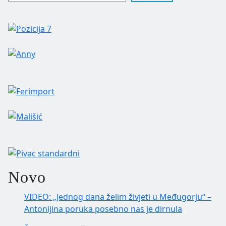
Novo
VIDEO: „Jednog dana želim živjeti u Međugorju“ –
Antonijina poruka posebno nas je dirnula