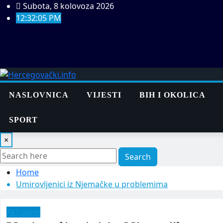
Skip
Subota, 8 kolovoza 2026
to
12:32:06 PM
content
NASLOVNICA
VIJESTI
BIH I OKOLICA
SPORT
×
Search
Home
Umirovljenici iz Njemačke u problemima
Aktualno