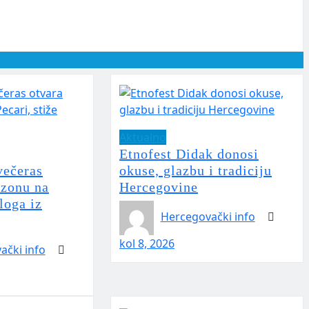
Aktualno
Etnofest Didak donosi
večeras
okuse, glazbu i tradiciju
ezonu na
Hercegovine
loga iz
Hercegovački info
kol 8, 2026
ački info