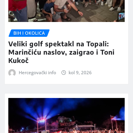
BIH I OKOLICA
Veliki golf spektakl na Topali:
Marinčiću naslov, zaigrao i Toni
Kukoč
Hercegovački info
kol 9, 2026