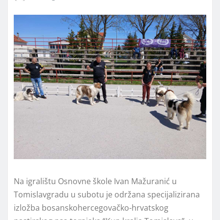
Na igralištu Osnovne škole Ivan Mažuranić u
Tomislavgradu u subotu je održana specijalizirana
izložba bosanskohercegovačko-hrvatskog