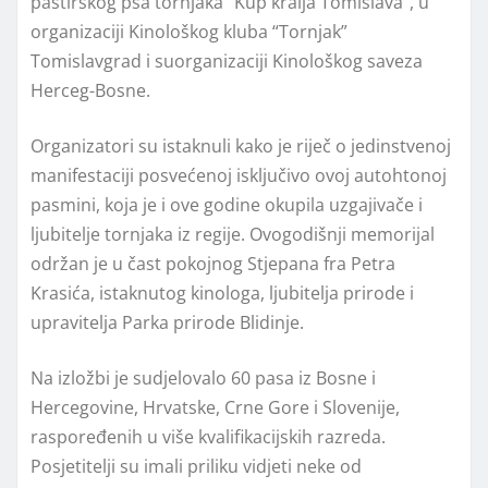
pastirskog psa tornjaka “Kup kralja Tomislava”, u
organizaciji Kinološkog kluba “Tornjak”
Tomislavgrad i suorganizaciji Kinološkog saveza
Herceg-Bosne.
Organizatori su istaknuli kako je riječ o jedinstvenoj
manifestaciji posvećenoj isključivo ovoj autohtonoj
pasmini, koja je i ove godine okupila uzgajivače i
ljubitelje tornjaka iz regije. Ovogodišnji memorijal
održan je u čast pokojnog Stjepana fra Petra
Krasića, istaknutog kinologa, ljubitelja prirode i
upravitelja Parka prirode Blidinje.
Na izložbi je sudjelovalo 60 pasa iz Bosne i
Hercegovine, Hrvatske, Crne Gore i Slovenije,
raspoređenih u više kvalifikacijskih razreda.
Posjetitelji su imali priliku vidjeti neke od