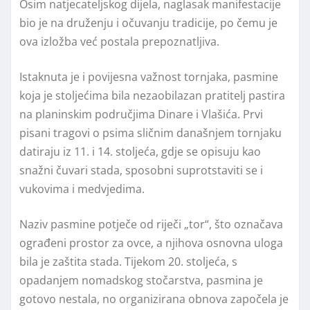
Osim natjecateljskog dijela, naglasak manifestacije
bio je na druženju i očuvanju tradicije, po čemu je
ova izložba već postala prepoznatljiva.
Istaknuta je i povijesna važnost tornjaka, pasmine
koja je stoljećima bila nezaobilazan pratitelj pastira
na planinskim područjima Dinare i Vlašića. Prvi
pisani tragovi o psima sličnim današnjem tornjaku
datiraju iz 11. i 14. stoljeća, gdje se opisuju kao
snažni čuvari stada, sposobni suprotstaviti se i
vukovima i medvjedima.
Naziv pasmine potječe od riječi „tor“, što označava
ograđeni prostor za ovce, a njihova osnovna uloga
bila je zaštita stada. Tijekom 20. stoljeća, s
opadanjem nomadskog stočarstva, pasmina je
gotovo nestala, no organizirana obnova započela je